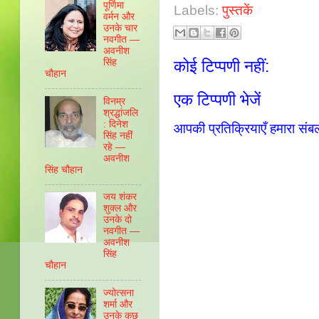
पूर्णिमा
Labels:
पुस्तकें
वर्मन और
उनके चार
नवगीत —
अवनीश
कोई टिप्पणी नहीं:
सिंह
चौहान
एक टिप्पणी भेजें
विनम्र
श्रद्धांजलि
: दिनेश
आपकी प्रतिक्रियाएँ हमारा संब
सिंह नहीं
रहे —
अवनीश
सिंह चौहान
जय शंकर
शुक्ल और
उनके दो
नवगीत —
अवनीश
सिंह
चौहान
ज्योत्सना
शर्मा और
उनके कुछ