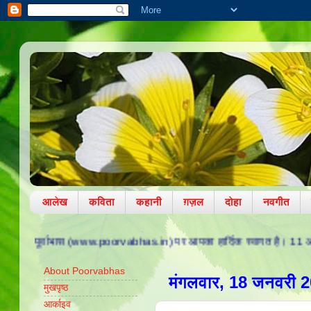
आलेख
कविता
कहानी
ग़ज़ल
दोहा
नवगीत
्वाभास (www.poorvabhas.in) पर आपका हार्दिक स्वागत है। 11 अक्टूबर 2010 को व
About Poorvabhas
मंगलवार, 18 जनवरी 
मुखपृष्ठ
आर्काइव