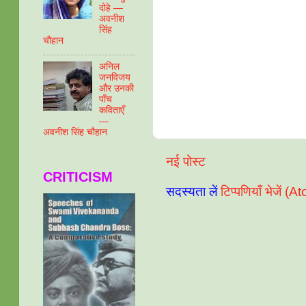
दोहे —
अवनीश
सिंह
चौहान
अनिल
जनविजय
और उनकी
पाँच
कविताएँ
—
अवनीश सिंह चौहान
नई पोस्ट
CRITICISM
सदस्यता लें
टिप्पणियाँ भेजें (A