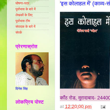
'इस कोलाहल में' (काव्य-संग्र
घोषणा-पत्र
पूर्वाभास के बारे में
लेखकों के लिए
पूर्वाभास टीम
संपादक के बारे में
संपर्क
प्रेरणास्रोत
दिनेश सिंह
काँठ रोड, मुरादाबाद- 2440
लोकप्रिय पोस्ट
at
12:20:00 pm