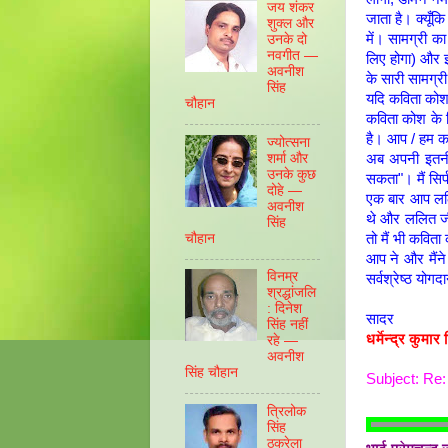
जय शंकर
जाता है। क्यूँक
शुक्ल और
में। सामग्री क
उनके दो
नवगीत —
लिए होगा) और 
अवनीश
के सारी सामग्
सिंह
यदि कविता कोश 
चौहान
कविता कोश के 
है। आप / हम कवि
ज्योत्सना
शर्मा और
अब अपनी इतनी मे
उनके कुछ
सकता"। मैं सि
दोहे —
एक बार आप ललि
अवनीश
थे और ललित जी 
सिंह
चौहान
तो मैं भी कवित
आप ने और मैंन
विनम्र
सर्वश्रेष्ठ योग
श्रद्धांजलि
: दिनेश
सादर
सिंह नहीं
धर्मेन्द्र कुमार 
रहे —
अवनीश
सिंह चौहान
Subject: Re: 
त्रिलोक
सिंह
ठकुरेला