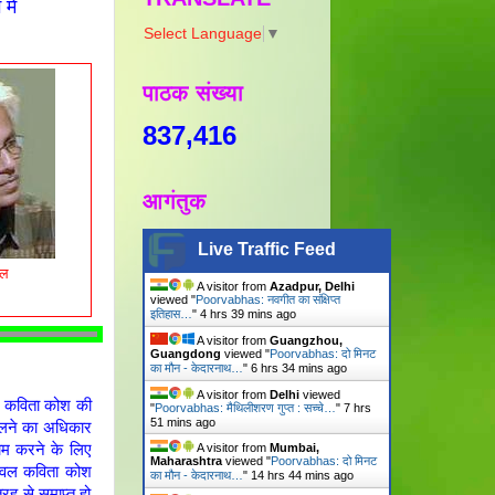
में
Select Language
▼
पाठक संख्या
837,416
आगंतुक
Live Traffic Feed
ुल
A visitor from
Azadpur, Delhi
viewed "
Poorvabhas: नवगीत का संक्षिप्त
इतिहास…
"
4 hrs 39 mins ago
A visitor from
Guangzhou,
Guangdong
viewed "
Poorvabhas: दो मिनट
का मौन - केदारनाथ…
"
6 hrs 34 mins ago
A visitor from
Delhi
viewed
र कविता कोश की
"
Poorvabhas: मैथिलीशरण गुप्त : सच्चे…
"
7 hrs
51 mins ago
िकालने का अधिकार
A visitor from
Mumbai,
ाम करने के लिए
Maharashtra
viewed "
Poorvabhas: दो मिनट
 केवल कविता कोश
का मौन - केदारनाथ…
"
14 hrs 44 mins ago
रह से समाप्त हो