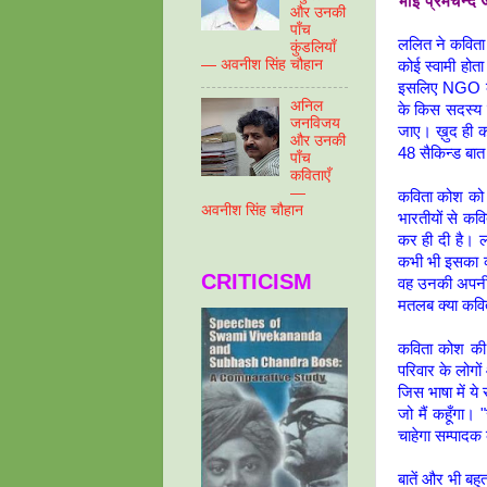
भाई प्रेमचन्द 
और उनकी
पाँच
ललित ने कविता
कुंडलियाँ
— अवनीश सिंह चौहान
कोई स्वामी होत
इसलिए NGO का 
अनिल
के किस सदस्य स
जनविजय
जाए। ख़ुद ही क
और उनकी
48 सैकिन्ड बात 
पाँच
कविताएँ
—
कविता कोश को 
अवनीश सिंह चौहान
भारतीयों से कव
कर ही दी है। ल
कभी भी इसका व्
CRITICISM
वह उनकी अपनी 
मतलब क्या कवित
कविता कोश की 
परिवार के लोगों
जिस भाषा में ये
जो मैं कहूँगा।
चाहेगा सम्पाद
बातें और भी बहु