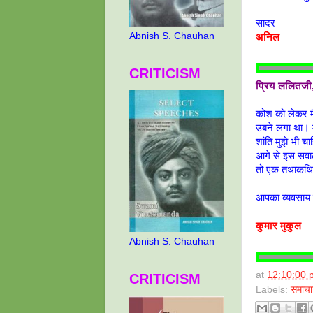
सादर
Abnish S. Chauhan
अनिल
CRITICISM
प्रिय ललितजी
कोश को लेकर मै
उबने लगा था। म
शांति मुझे भी 
आगे से इस सवाल 
तो एक तथाकथित 
आपका व्‍यवसाय
कुमार मुकुल
Abnish S. Chauhan
at
12:10:00 
CRITICISM
Labels:
समाचा