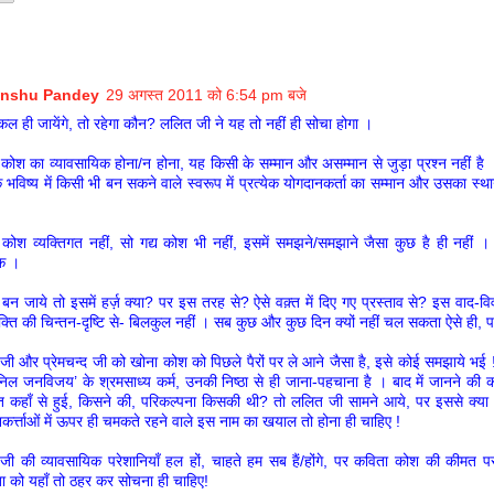
nshu Pandey
29 अगस्त 2011 को 6:54 pm बजे
ल ही जायेंगे, तो रहेगा कौन? ललित जी ने यह तो नहीं ही सोचा होगा ।
कोश का व्यावसायिक होना/न होना, यह किसी के सम्मान और असम्मान से जुड़ा प्रश्न नहीं है ।
 भविष्य में किसी भी बन सकने वाले स्वरूप में प्रत्येक योगदानकर्ता का सम्मान और उसका स्था
कोश व्यक्तिगत नहीं, सो गद्य कोश भी नहीं, इसमें समझने/समझाने जैसा कुछ है ही नहीं । द
िक ।
 जाये तो इसमें हर्ज़ क्या? पर इस तरह से? ऐसे वक़्त में दिए गए प्रस्ताव से? इस वाद-व
क्ति की चिन्तन-दृष्टि से- बिलकुल नहीं । सब कुछ और कुछ दिन क्यों नहीं चल सकता ऐसे ही, प
ी और प्रेमचन्द जी को खोना कोश को पिछले पैरों पर ले आने जैसा है, इसे कोई समझाये भई !
िल जनविजय’ के श्रमसाध्य कर्म, उनकी निष्ठा से ही जाना-पहचाना है । बाद में जानने की
 कहाँ से हुई, किसने की, परिकल्पना किसकी थी? तो ललित जी सामने आये, पर इससे क्या
कर्त्ताओं में ऊपर ही चमकते रहने वाले इस नाम का खयाल तो होना ही चाहिए !
ी की व्यावसायिक परेशानियाँ हल हों, चाहते हम सब हैं/होंगे, पर कविता कोश की कीमत
ा को यहाँ तो ठहर कर सोचना ही चाहिए!