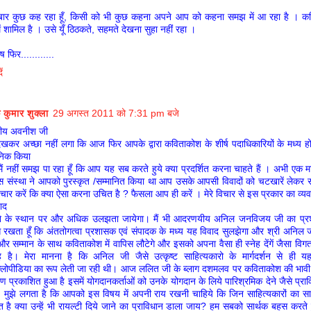
बार कुछ कह रहा हूँ, किसी को भी कुछ कहना अपने आप को कहना समझ में आ रहा है । कव
में शामिल है । उसे यूँ ठिठकते, सहमते देखना सुहा नहीं रहा ।
ष फिर............
ं
कुमार शुक्ला
29 अगस्त 2011 को 7:31 pm बजे
य अवनीश जी
ेखकर अच्छा नहीं लगा कि आज फिर आपके द्वारा कविताकोश के शीर्ष पदाधिकारियों के मध्य 
निक किया
ैं नहीं समझ पा रहा हूँ कि आप यह सब करते हुये क्या प्रदर्शित करना चाहते हैं । अभी एक मा
 संस्था ने आपको पुरस्कृत /सम्मानित किया था आप उसके आपसी विवादों को चटखारें लेकर स
विचार करें कि क्या ऐसा करना उचित है ? फैसला आप ही करें । मेरे विचार से इस प्रकार का व्यवह
ाद
े के स्थान पर और अधिक उलझता जायेगा। मैं भी आदरणयीय अनिल जनविजय जी का प्रश
स रखता हूँ कि अंततोगत्वा प्रशासक एवं संपादक के मध्य यह विवाद सुलझेगा और श्री अनि
 और सम्मान के साथ कविताकोश में वापिस लौटेगे और इसको अपना वैसा ही स्नेह देंगें जैसा विगत 
रहे है। मेरा मानना है कि अनिल जी जैसे उत्कृष्ट साहित्यकारो के मार्गदर्शन से ही
लोपीडिया का रूप लेती जा रही थी। आज ललित जी के ब्लाग दशमलव पर कविताकोश की भावी र
वरण प्रकाशित हुआ है इसमें योगदानकर्ताओं को उनके योगदान के लिये पारिश्रमिक देने जैसे प्र
ं। मुझे लगता है कि आपको इस विषय में अपनी राय रखनी चाहिये कि जिन साहित्यकारों का सा
 है क्या उन्हें भी रायल्टी दिये जाने का प्राविधान डाला जाय? हम सबको सार्थक बहस करते 