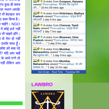
A visitor from
Gurgaon, Haryana
जाएगा कुछ ही समय
viewed "
Poorvabhas: त्रिलोक सिंह ठकुरेला
और…
"
16 hrs 59 mins ago
ा एक स्थान आपके
A visitor from
Khilchipur, Madhya
को भी बेदखल कर
Pradesh
viewed "
Poorvabhas: प्रमुख हिन्दी
ए काम किया है।
पत्रिकाएँ
"
1 day 6 hrs ago
ना चाहेंगे। NGO
A visitor from
Chennai, Tamil
Nadu
viewed "
Poorvabhas: प्रमुख हिन्दी
 कोई हर्ज नहीं
पत्रिकाएँ
"
1 day 7 hrs ago
 भी चाहते होंगे।
A visitor from
Bharwari, Uttar
 वो तेरा हो नहीं
Pradesh
viewed "
Poorvabhas: राजेन्द्र यादव
 उसके साथ हूँ।
के किस्से—…
"
1 day 8 hrs ago
कोश को बचा रहे
A visitor from
Mumbai,
Maharashtra
viewed "
Poorvabhas: त्रिलोक
ं? यदि आप चाहें
सिंह ठकुरेला और…
"
1 day 9 hrs ago
के आधे पन्ने तो
A visitor from
Mumbai,
 नहीं लेकिन आप
Maharashtra
viewed "
Poorvabhas: पंत और
छायावाद का…
"
1 day 11 hrs ago
Get Script
Real Time
Tracking ON
LAWBRO