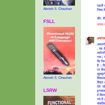
पहली 
Abnish S. Chauhan
निष्ठा 
खैर, शे
FSLL
जवाब दे
अशोक 
आदरणी
, यह द
सार्वज
गया। म
कि जिस
हैं । 
पर विव
सुलझन
Abnish S. Chauhan
विश्वा
शिद्दत
देते 
LSRW
इनसाक्
में वि
गये है
संकलित