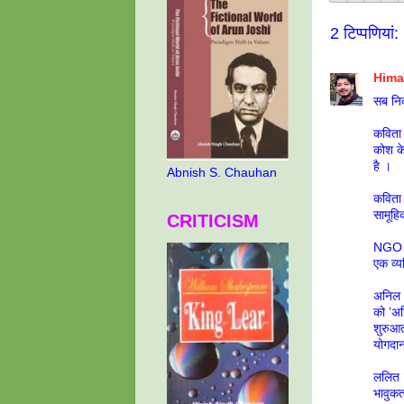
2 टिप्‍पणियां:
Hima
सब निक
कविता 
कोश के
है ।
Abnish S. Chauhan
कविता 
सामूह
CRITICISM
NGO बन
एक व्य
अनिल ज
को ’अन
शुरुआत
योगदान
ललित ज
भावुकत