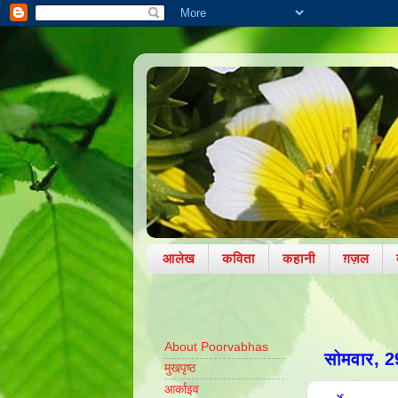
आलेख
कविता
कहानी
ग़ज़ल
About Poorvabhas
सोमवार, 2
मुखपृष्ठ
आर्काइव