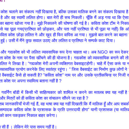
जी !
 कोश चलाने का संकल्प नहीं दिखाया है, बल्कि उसका मालिक बनने का संकल्प दिखाया
ा है और वह स्वामी ललित होगा। बात मेरी ही सच निकली। चूँकि मैं अड़ गया था कि ऐसा 
बहाना खोजा गया है। मुझे निकालने की घोषणा की गई है। कविता कोश टीम ने निक
े यह पूछा गया(प्रतिष्ठा को छोड़कर, और पता नहीं प्रतिष्ठा से भी पूछा या नहीं) कि
विता कोश छोड़ा ललित ने और ख़ुद ही फिर वापिस आ गया। मुझसे बात करने का बहाना
हुई। उसी में मैंने कुछ सवाल उठाए और ललित व प्रतिष्ठा ने सम्पर्क काट दिया।
और गद्यकोश को भी ललित व्यावसायिक रूप देना चाहता था। अब NGO का रूप देकर भी
िता कोश के नाम पर पैसा खींचने की ही योजना है। गद्यकोश को व्यावसायिक बनाने की त
लित ने लिखा है : "गद्यकोश मेरी अपनी व्यक्तिगत वेबसाइटहोगी। चाहे मैं ऐसा करूं या ना
यवसायिक प्रयोग करनेके लिए स्वतंत्र रहूंगा। " जिस वैबसाईट का निर्माण कुछ लोगों ने
वैबसाईट कैसे हो सकती है? "कविता कोश" नाम पर और उसके प्रतीकचिन्ह पर निजी स्वा
ा कोश पर अपना स्वामित्व बताना नहीं है ?
गवर्निंग बॉडी में किसी भी साहित्यकार को शामिल न करने का मतलब क्या यह नहीं ह
 और मित्रों को ही कविता कोश का संचालन सौंपने जा रहा है ?
 सब जानकारियाँ भेजी गई हैं, वह भाषा क्या यह नहीं दिखाती कि मैं मालिक हूँ और आप सब
 "सम्पादक कविता कोश के प्रशासक के प्रति उत्तरदायी होगा" यानी प्रशासक (या मालि
क को कान पकड़कर निकाल बाहर करेगा।
त सी हैं । लेकिन मेरे पास समय नहीं है।