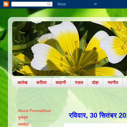
आलेख
कविता
कहानी
ग़ज़ल
दोहा
नवगीत
About Poorvabhas
रविवार, 30 सितंबर 2
मुखपृष्ठ
आर्काइव