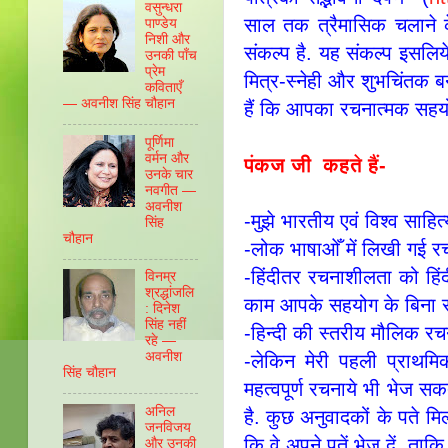
वसुन्‍धरा
साल तक त्रैमासिक चलाने 
पाण्‍डेय
निशी और
संकल्प है. यह संकल्प इसलि
उनकी पाँच
प्रेम
मित्र-स्नेही और शुभचिंतक 
कविताएँ
— अवनीश सिंह चौहान
हैं कि आपका रचनात्मक सहयोग
पूर्णिमा
वर्मन और
पंकज जी कहते हैं-
उनके चार
नवगीत —
अवनीश
-मुझे भारतीय एवं विश्व साहि
सिंह
चौहान
-लोक भाषाओँ में लिखी गई रचन
-हिंदीतर रचनाशीलता को हिंदी
विनम्र
श्रद्धांजलि
काम आपके सहयोग के बिना स
: दिनेश
सिंह नहीं
-हिन्दी की स्तरीय मौलिक रच
रहे —
अवनीश
-लेकिन मेरी पहली प्राथमि
सिंह चौहान
महत्वपूर्ण रचनाये भी भेज सक
अनिल
है. कुछ अनुवादकों के पते मिल
जनविजय
कि वे अपने पतें भेज दें, ताकि
और उनकी