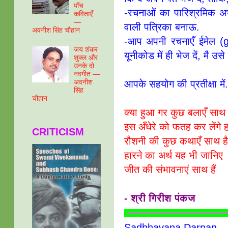
पाँच
-रचनाओं का पारिश्रमिक अभी 
कविताएँ
—
वाली पत्रिका बनाऊ.
अवनीश सिंह चौहान
-आप अपनी रचनाएँ ईमेल (g
जय शंकर
यूनीकोड में ही भेज दें, मै उसे
शुक्ल और
उनके दो
नवगीत —
आपके सहयोग की प्रतीक्षा में
अवनीश
सिंह
चौहान
क्या हुआ गर कुछ बलाएँ साथ 
इस अँधेरे को फतह कर लेंगे
CRITICISM
रौशनी की कुछ कथाएँ साथ ह
हारने का अर्थ यह भी जानिए
जीत की संभावनाएं साथ हैं
- श्री गिरीश पंकज
Sadbhavana Darpan