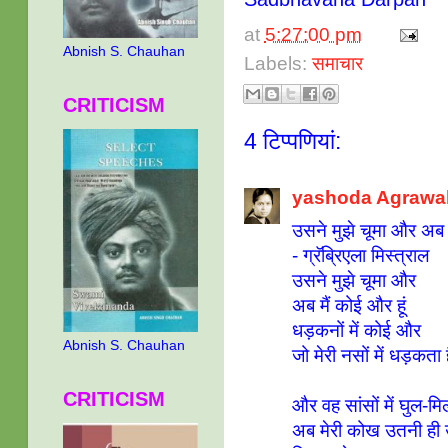
at
5:27:00 pm
Abnish S. Chauhan
Labels:
समाचार
CRITICISM
4 टिप्‍पणियां:
yashoda Agrawa
उसने मुझे चूमा और अब म
- ग्रॅब्रिएला मिस्त्राल
उसने मुझे चूमा और
अब मैं कोई और हूं
धड़कनों में कोई और
Abnish S. Chauhan
जो मेरी नसों में धड़कता ह
CRITICISM
और वह सांसों में घुल-म
अब मेरी कोख उतनी ही उ