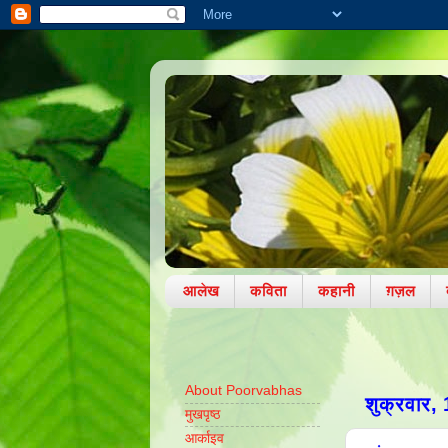
आलेख
कविता
कहानी
ग़ज़ल
About Poorvabhas
शुक्रवार,
मुखपृष्ठ
आर्काइव