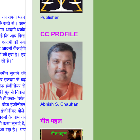
ने का तमगा पहन
Publisher
ीछे रहते थे। आम
 आम आदमी धक्के
CC PROFILE
ता है कि आप किस
आम आदमी की क्या
आठ आदमी वीआईपी
ं की हवा है। हर
हे है।'
जमीन सुघाने की
भाव एकदम से बढ़
ीफ इंजीनीयर से
रे मुंह से निकल
ते ही कहा- 'ओह!
Abnish S. Chauhan
र चीफ इंजीनीयर
इंजीनीयर बोले-
आदमी के नाम का
गीत पहल
ो कथा सुनाई है,
मझ आ रहा है। आप
ं।