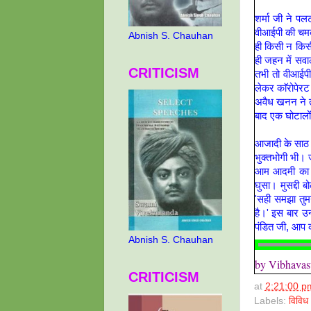
शर्मा जी ने प
वीआईपी की चमक 
Abnish S. Chauhan
ही किसी न किस
ही जहन में सव
CRITICISM
तभी तो वीआईपी 
लेकर काॅरोपेरट
अवैध खनन ने तथ
बाद एक घोटालों 
आजादी के साठ 
भुक्तभोगी भी। 
आम आदमी का ‘सह
घुसा। मुसद्दी
'सही समझा तुम
है।' इस बार उन
पंडित जी, आप 
Abnish S. Chauhan
by Vibhavas
CRITICISM
at
2:21:00 p
Labels:
विविध