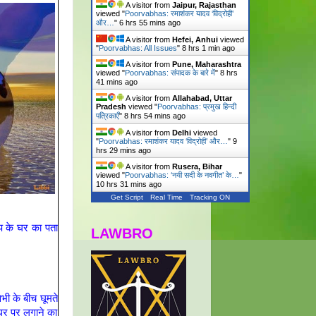
A visitor from
Jaipur, Rajasthan
viewed "
Poorvabhas: रमाशंकर यादव ‘विद्रोही’
और…
"
6 hrs 55 mins ago
A visitor from
Hefei, Anhui
viewed
"
Poorvabhas: All Issues
"
8 hrs 1 min ago
A visitor from
Pune, Maharashtra
viewed "
Poorvabhas: संपादक के बारे में
"
8 hrs
41 mins ago
A visitor from
Allahabad, Uttar
Pradesh
viewed "
Poorvabhas: प्रमुख हिन्दी
पत्रिकाएँ
"
8 hrs 54 mins ago
A visitor from
Delhi
viewed
"
Poorvabhas: रमाशंकर यादव ‘विद्रोही’ और…
"
9
hrs 29 mins ago
A visitor from
Rusera, Bihar
viewed "
Poorvabhas: ‘नयी सदी के नवगीत’ के…
"
10 hrs 31 mins ago
Get Script
Real Time
Tracking ON
 के घर का पता
LAWBRO
ी के बीच घूमते
घर पर लगाने का