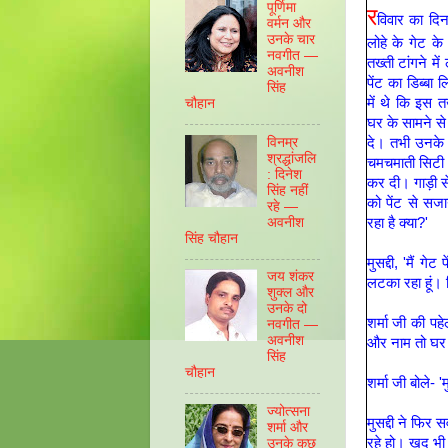
पूर्णिमा
र
विवार का दि
वर्मन और
उनके चार
लोहे के गेट क
नवगीत —
तख्ती टांगने मे
अवनीश
पेंट का डिब्बा
सिंह
में थे कि इस 
चौहान
घर के सामने स
विनम्र
दे। तभी उनके ल
श्रद्धांजलि
चमचमाती सिटी 
: दिनेश
कर दी। गाड़ी से
सिंह नहीं
को पेंट से सज
रहे —
अवनीश
रहा है क्या?'
सिंह चौहान
मुसद्दी, 'मैं ग
जय शंकर
लटका रहा हूं।
शुक्ल और
उनके दो
शर्मा जी की पह
नवगीत —
अवनीश
और नाम तो घर 
सिंह
चौहान
शर्मा जी बोले-
ज्योत्सना
मुसद्दी ने फिर 
शर्मा और
रहे हो। खुद भ
उनके कुछ