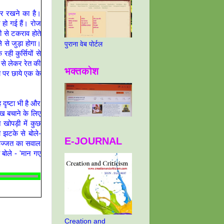
ार रखने का है।
 हो गई हैं। रोज
 से टकराव होते
 से जुड़ा होगा।
पुराना वेब पोर्टल
ही कुर्सियों से
 से लेकर रेत की
भक्तकोश
य पर छाये एक के
ृष्टा भी है और
ाख बचाने के लिए
न खोपड़ी में कुछ
 झटके से बोले-
E-JOURNAL
 इज्जत का सवाल
 बोले - 'मान गए
Creation and