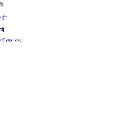
हीं:
जें
ाएँ हमारा संबल: