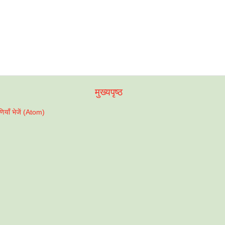
मुख्यपृष्ठ
पणियाँ भेजें (Atom)