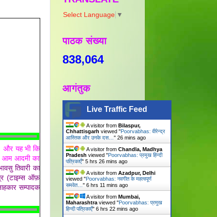
Select Language
▼
पाठक संख्या
838,064
आगंतुक
Live Traffic Feed
A visitor from
Bilaspur,
Chhattisgarh
viewed "
Poorvabhas: वीरेन्द्र
आस्तिक और उनके दस…
"
26 mins ago
हैं। और यह भी कि
A visitor from
Chandla, Madhya
Pradesh
viewed "
Poorvabhas: प्रमुख हिन्दी
 एक आम आदमी का
पत्रिकाएँ
"
5 hrs 26 mins ago
भावसु तिवारी का
A visitor from
Azadpur, Delhi
्र (टाइम्स ऑफ़
viewed "
Poorvabhas: नवगीत के महत्वपूर्ण
समवेत…
"
6 hrs 11 mins ago
सलाहकार सम्पादक
A visitor from
Mumbai,
Maharashtra
viewed "
Poorvabhas: प्रमुख
हिन्दी पत्रिकाएँ
"
6 hrs 22 mins ago