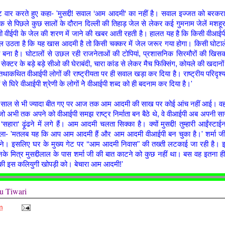
लट वार करते हुए कहा- 'मुसद्दी! सवाल ‘आम आदमी‘ का नहीं है। सवाल इज्जत को बरकर
से पिछले कुछ सालों के दौरान दिल्ली की तिहाड़ जेल से लेकर कई गुमनाम जेलें मशहूर
ी वीईपी के जेल की शरण में जाने की खबर आती रहती है। हालत यह है कि किसी वीआईपी
ाल उठता है कि यह खास आदमी है तो किसी चक्कर में जेल जरूर गया होगा। किसी घोटाले
बना है। घोटालों से उछल रही राजनेताओं की टोपियां, प्रशासनिक सिरमौरों की खिसक र
 सेक्टर के बड़े बड़े सीओ की घेराबंदी, चारा कांड से लेकर मैच फिक्सिंग, कोयले की खदानों
ाकथित वीआईपी लोगों की राष्ट्रीयता पर ही सवाल खड़ा कर दिया है। राष्ट्रीय परिदृश्
से घिरे वीआईपी श्रेणी के लोगों नेे वीआईपी शब्द को ही बदनाम कर दिया है।'
साल से भी ज्यादा बीत गए पर आज तक आम आदमी की साख पर कोई आंच नहीं आई। वह द
जो अभी तक अपने को वीआईपी समझ राष्ट्र निर्माता बन बैठे थे, वे वीआईपी अब अपनी स
ारा‘ ढ़ूंढने में लगे हैं। आम आदमी चलता सिक्का है। क्यों मुसद्दी! तुम्हारी आईंस्टाई
 बोला- 'मतलब यह कि आप आम आदमी हैं और आम आदमी वीआईपी बन चुका है।' शर्मा जी
ने। इसलिए घर के मुख्य गेट पर ‘‘आम आदमी निवास" की तख्ती लटकाई जा रही है।
के मित्र मुसद्दीलाल के पास शर्मा जी की बात काटने को कुछ नहीं था। बस वह इतना ही
की इस कलियुगी खोपड़ी को। बेचारा आम आदमी!'
u Tiwari
m