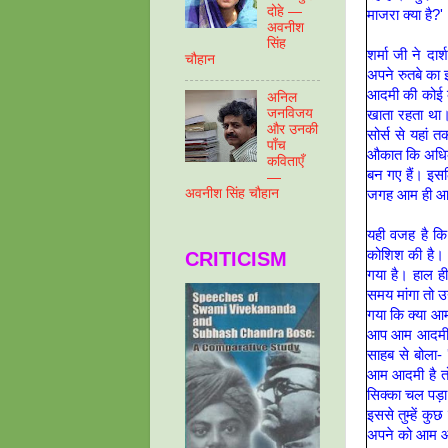
दोहे —
माजरा क्या है?'
अवनीश
सिंह
शर्मा जी ने द
चौहान
अपने रुतबे का 
आदमी की कोई क
अनिल
जनविजय
खाता रहता था। 
और उनकी
सोर्स से यहां 
पाँच
औकात कि अधिका
कविताएँ
बन गए हैं। इसल
—
अवनीश सिंह चौहान
जगह आम ही आम 
यही वजह है कि
कोशिश की है। 
CRITICISM
गया है। हाल ह
समय मांगा तो उ
गया कि क्या आम
आप आम आदमी है
साहब से बोला-
आम आदमी है तो
सिक्का चल पड़ा।
इससे तुम्हें क
अपने को आम आदम