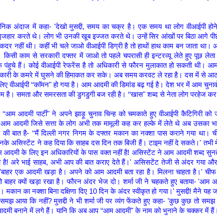
ार्शनिक अंदाज में कहा- 'देखो मुसद्दी, समय का चक्र है। एक समय था लोग वीआईपी हो
इजहार करते थे। लोग भी उनकी खूब इज्जत करते थे। उन्हें सिर आंखों पर बिठा आगे प
दर नहीं थी। कहीं भी चले जाओ वीआईपी डिग्री है तो हाथों हाथ काम बन जाता था।
किसी काम से सरकारी दफ्तर में जाओ तो पहले चपरासी ही इन्टरव्यू लेते हुए पूछ ले
तक पंहुचे हैं। कोई वीआईपी रेफरेंस है तो अधिकारी से फौरन मुलाकात हो सकती थी। 
री के कमरे में घुसने की हिमाकत कर सके। अब समय करवट ले रहा है। दस में से 
िए वीआईपी ‘‘काॅमन" हो गया है। आम आदमी की डिमांड बढ़ गई है। देश भर में आम चुनावो
है। समता और समरसता की डुगडुगी बज रही है। ‘‘खास" शब्द से नेता लोग परहेज कर र
 ‘‘आम आदमी पार्टी" ने अपने झाड़ू चुनाव चिन्ह को चमकाते हुए वीआईपी कैटिगिरी को 
आम आदमी जिसे सत्ता के लोग अभी तक मामूली कह कर हल्के में लेते थे अब उसका 
ी की बात है- ‘‘मैं दिल्ली नगर निगम के दफ्तर मकान का नक्शा पास कराने गया था। च
नके असिस्टेंट ने कह दिया कि साहब दस दिन तक बिजी हैं। टाइम नहीं दे सकते।' तभी मे
 आदमी के लिए इन अधिकारियों के पास वक्त नहीं है! असिस्टेंट ने आम आदमी शब्द सुन
! अरे भाई साहब, अभी आप की बात कराए देते हैं।' असिसटेंट तेजी से अंदर गया औ
 'बाहर एक आदमी खड़ा है। अपने को आम आदमी बता रहा है। मिलना चाहता है।' चीफ 
 बाहर क्यों खड़ा रखा है। फौरन अंदर भेज दो। शर्मा जी ने चहकते हुए बताया- 'आम 
 मकान का नक्शा बिना दक्षिणा दिए 10 दिन के अंदर स्वीकृत हो गया।' मुसद्दी! मैने यह ज
ुछ समझ आया कि नहीं? मुसद्दी ने भी शर्मा जी पर व्यंग फेंकते हुए कहा- 'कुछ कुछ तो स
ी बनाने में लगे हैं। यानि कि अब आप ‘‘आम आदमी" के नाम को भुनाने के चक्कर में है