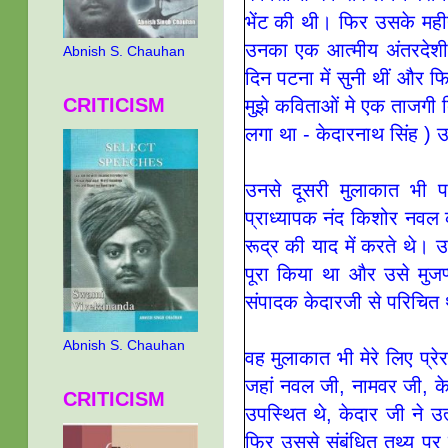
भेंट की थी। फिर उसके महीने
उनका एक आत्‍मीय अंतरदे
Abnish S. Chauhan
दिन पटना में सुनी थीं और फ
CRITICISM
मुझे कविताओं मे एक ताजगी 
लगा था - केदारनाथ सिंह ) उ
उनसे दूसरी मुलाकात भी 
प्राध्‍यापक नंद किशोर नवल
रूद्र की याद में करते थे
पूरा किया था और उसे मुजप
संपादक केदारजी से परिचित 
Abnish S. Chauhan
वह मुलाकात भी मेरे लिए प्र
जहां नवल जी, नामवर जी, के
CRITICISM
उपस्थित थे, केदार जी ने उत
फिर उससे संबंधित तथ्‍य पर 