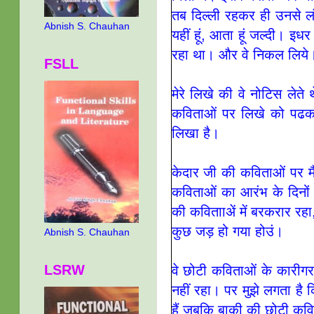
तब दिल्‍ली रहकर ही उनसे ल
Abnish S. Chauhan
यहीं हूं, आता हूं जल्‍दी। 
रहा था। और वे निकल लिय
FSLL
मेरे लिखे की वे नोटिस ले
कविताओं पर लिखे को पढकर 
लिखा है।
केदार जी की कविताओं पर म
कविताओं का आरंभ के दिनों
की कवितााअें में बरकरार रह
कुछ जड़ हो गया होउं।
Abnish S. Chauhan
LSRW
वे छोटी कविताओं के कारीग
नहीं रहा। पर मुझे लगता है 
हैं जबकि बाकी की छोटी कवित