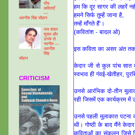
पाँच
हम कि दूर सागर की लहरें नही
कविताएँ
—
हमने सिर्फ तुम्हें जाना है,
अवनीश सिंह चौहान
तम्हें माँगते हैं'।
जय शंकर
(कवितांश - बादल ओ)
शुक्ल और
उनके दो
नवगीत —
इस कविता का असर अंत तक 
अवनीश
सिंह
चौहान
केदार जी से कुल पांच सात 
स्‍वभाव ही गंवई-खेतीहर, पुर
CRITICISM
उनसे आरंभिक दो-तीन मुलाका
रही जिसमें एक कार्यक्रम मे
उनसे पहली मुलाकात पटना की 
थी। गोष्‍ठी के बाद मैंने के
कविताओं का संकलन जिसे पि