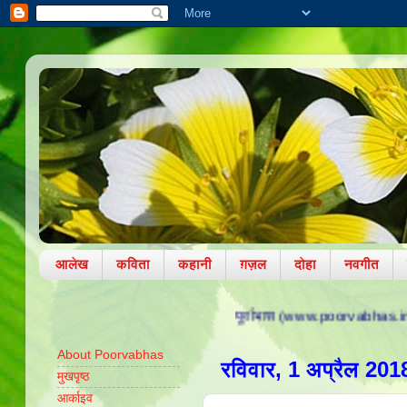
आलेख
कविता
कहानी
ग़ज़ल
दोहा
नवगीत
पूर्वाभास (www.poorvabhas.in) पर आपका हार्दिक
About Poorvabhas
रविवार, 1 अप्रैल 201
मुखपृष्ठ
आर्काइव