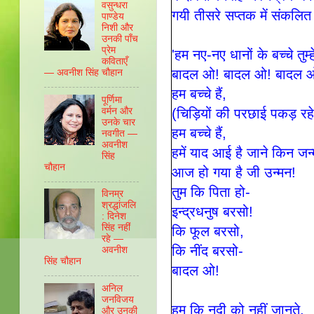
वसुन्‍धरा
गयी तीसरे सप्‍तक में संकल
पाण्‍डेय
निशी और
उनकी पाँच
प्रेम
'हम नए-नए धानों के बच्चे तुम्हे
कविताएँ
बादल ओ! बादल ओ! बादल 
— अवनीश सिंह चौहान
हम बच्चे हैं,
पूर्णिमा
वर्मन और
(चिड़ियों की परछाई पकड़ रहे 
उनके चार
हम बच्चे हैं,
नवगीत —
अवनीश
हमें याद आई है जाने किन जन्
सिंह
चौहान
आज हो गया है जी उन्मन!
तुम कि पिता हो-
विनम्र
श्रद्धांजलि
इन्द्रधनुष बरसो!
: दिनेश
सिंह नहीं
कि फूल बरसो,
रहे —
कि नींद बरसो-
अवनीश
सिंह चौहान
बादल ओ!
अनिल
जनविजय
हम कि नदी को नहीं जानते,
और उनकी