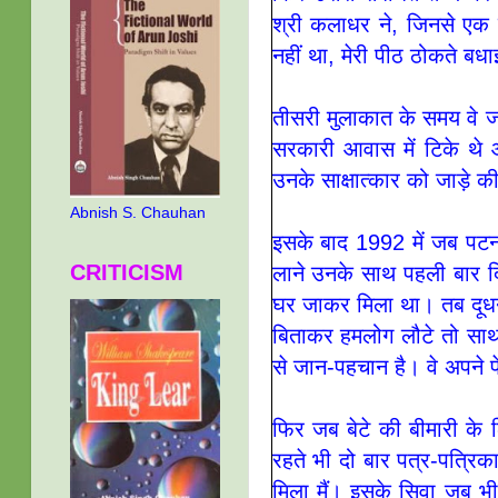
श्री कलाधर ने, जिनसे एक द
नहीं था, मेरी पीठ ठोकते बध
तीसरी मुलाकात के समय वे जगन्
सरकारी आवास में टिके थे
उनके साक्षात्‍कार को जाड़े क
Abnish S. Chauhan
इसके बाद 1992 में जब पटन
CRITICISM
लाने उनके साथ पहली बार दि
घर जाकर मिला था। तब दूधन
बिताकर हमलोग लौटे तो साथ वा
से जान-पहचान है। वे अपने पे
फिर जब बेटे की बीमारी के लि
रहते भी दो बार पत्र-पत्रि
मिला मैं। इसके सिवा जब भी