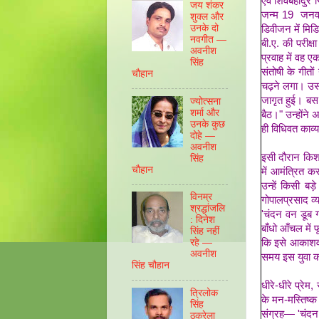
एवं शिवबहादुर 
जय शंकर
जन्म 19 जनवरी,
शुक्ल और
उनके दो
डिवीजन में मिडि
नवगीत —
बी.ए. की परीक्
अवनीश
प्रवाह में वह ए
सिंह
संतोषी के गीतो
चौहान
चढ़ने लगा। उस 
जागृत हुई। बस 
ज्योत्सना
शर्मा और
बैठ।" उन्होंने 
उनके कुछ
ही विधिवत काव
दोहे —
अवनीश
इसी दौरान किशन
सिंह
चौहान
में आमंत्रित क
उन्हें किसी ब
विनम्र
गोपालप्रसाद व्य
श्रद्धांजलि
'चंदन वन डूब ग
: दिनेश
बाँधो आँचल में
सिंह नहीं
कि इसे आकाशवाण
रहे —
अवनीश
समय इस युवा कव
सिंह चौहान
धीरे-धीरे प्रेम
त्रिलोक
के मन-मस्तिष्
सिंह
संग्रह— 'चंदन
ठकुरेला