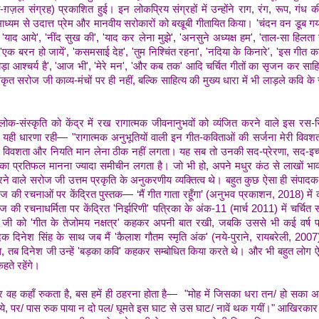
-ग़ज़ल संग्रह) प्रकाशित हुई। इन लोकप्रिय संग्रहों में उन्होंने राग, रंग, रूप, गंध की
माध्यम से उदात्त प्रेम और मानवीय सरोकारों को बखूबी गीतायित किया। 'चंदन वन डूब गया'
, 'याद आये', 'नींद सुख की', 'याद कर लेना मुझे', 'अनसुने अध्यक्ष हम', 'ताल-सा हिलता
 'एक बरन हो जायें', 'कसमसाई देह', 'तुम निश्चिंत रहना', 'नदिया के किनारे', 'इस गीत क
'बड़ा आश्चर्य है', 'आज भी', 'मेरे मन', 'और कब तक' आदि चर्चित गीतों का सृजन कर साहि
त सरोज जी काव्य-मंचों पर ही नहीं, बल्कि साहित्य की मुख्य धारा में भी लाड़ले कवि के रू
ोक-संस्कृति को केंद्र में रख रागात्मक जीवनानुभवों को व्यंजित करने वाले इस रस-
ही धारणा रही— "रागात्मक अनुभूतियों वाली इन गीत-कविताओं की सर्जना मेरी विवशता
 विवशता और नियति मान लेना ठीक नहीं लगता। यह सब तो उनकी सद-प्रेरणा, सद-इच्
 का प्रतिफल मानना ज्यादा समीचीन लगता है। जो भी हो, अपने मधुर कंठ से लाखों भाव
रने वाले सरोज जी उत्तम प्रकृति के अनुकरणीय व्यक्तित्व थे। बहुत कुछ ऐसा ही संपादक
की रचनाओं पर केंद्रित पुस्तक— ‘मैं गीत गाता रहूँगा’ (अनुभव प्रकाशन, 2018) में क
 की रचनाधर्मिता पर केंद्रित 'निर्झरिणी' पत्रिका के अंक-11 (मार्च 2011) में चर्चित 
जी को 'गीत के तेजोमय नक्षत्र' कहकर अपनी बात रखी, जबकि उससे भी कई वर्ष प
 दिनेश सिंह के साथ जब मैं 'कैलाश गौतम स्मृति अंक' (नये-पुराने, रायबरेली, 2007
ा, तब दिनेश जी उन्हें 'बड़का कवि' कहकर सम्बोधित किया करते थे। और भी बहुत लोग ऐ
हते रहेंगे।
 और वह कहाँ रुकता है, बस हमें ही ठहरना होता है— "मोह में जिसका धरा तन/ हो सका
िये, पर/ पास रुक पाया न दो पल/ घूमते इस घाट से उस घाट/ नावें थक गयीं।" आखिरका