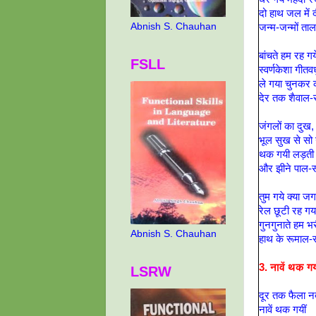
दो हाथ जल में 
Abnish S. Chauhan
जन्म-जन्मों ता
बांचते हम रह गय
FSLL
स्वर्णकेशा गीतव
ले गया चुनकर 
देर तक शैवाल-
जंगलों का दुख, 
भूल सुख से सो
थक गयी लड़ती 
और झीने पाल-स
तुम गये क्या ज
रेल छूटी रह गय
गुनगुनाते हम भ
Abnish S. Chauhan
हाथ के रूमाल-
3. नावें थक गय
LSRW
दूर तक फैला न
नावें थक गयीं