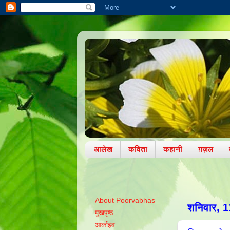
आलेख
कविता
कहानी
ग़ज़ल
About Poorvabhas
शनिवार, 
मुखपृष्ठ
आर्काइव