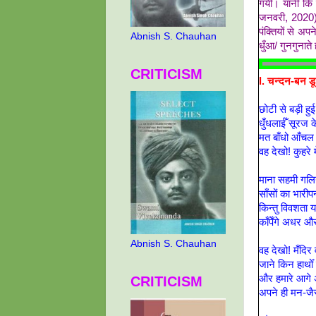
गयी। यानी कि
जनवरी, 2020) 
पंक्तियों से अ
Abnish S. Chauhan
धुँआ/ गुनगुनात
CRITICISM
l. चन्दन-बन ड
छोटी से बड़ी हु
धुँधलाईँ सूरज क
मत बाँधो आँचल 
वह देखो! कुहरे 
माना सहमी गलियो
साँसों का भारी
किन्तु विवशता 
काँपेँगे अधर 
Abnish S. Chauhan
वह देखो! मँदिर 
जाने किन हाथोँ
और हमारे आगे अँ
CRITICISM
अपने ही मन-जै