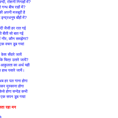
दी, रोशनी निगाहों में?
गन्ध बीच राहों में?
 की अपनी मजबूरी है
इन्द्रधनुष बाँहों में?
ँदी जैसी हर रात गई
जो बीती सो बात गई
ें नीर, कौन समझेगा?
ं एक वचन डूब गया!
केश सँवारे जायें
के चित्र उतारे जायें?
 आकुलता का अर्थ यही
म हाथ पसारे जायें।
अब हर पल गाना होगा
रहकर मुस्काना होगा
से होगा सन्देह कभी
ें एक सपन डूब गया!
लता रहा मन
े