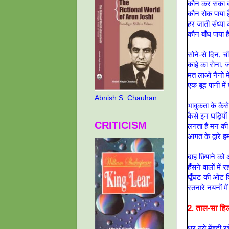
कौन कर सका बन्
कौन रोक पाया है 
हर जाती संध्या
कौन बाँध पाया है 
सोने-से दिन, चा
काहे का रोना, 
मत लाओ नैनो म
एक बूंद पानी मे
Abnish S. Chauhan
भावुकता के कैसे 
कैसे इन घड़ियों 
CRITICISM
लगता है मन की
आगत के द्वारे ह
दाह छिपाने को 
हँसने वालों में 
घूँघट की ओट कि
रतनारे नयनों म
2. ताल-सा हि
धर गये मेंहदी रच