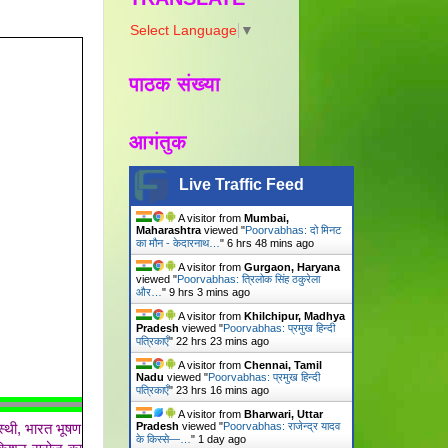
Select Language
▼
पाठक संख्या
आगंतुक
Live Traffic Feed
A visitor from
Mumbai,
Maharashtra
viewed "
Poorvabhas: दो मिनट
का मौन - केदारनाथ…
"
6 hrs 48 mins ago
A visitor from
Gurgaon, Haryana
viewed "
Poorvabhas: त्रिलोक सिंह ठकुरेला
और…
"
9 hrs 3 mins ago
A visitor from
Khilchipur, Madhya
Pradesh
viewed "
Poorvabhas: प्रमुख हिन्दी
पत्रिकाएँ
"
22 hrs 23 mins ago
A visitor from
Chennai, Tamil
Nadu
viewed "
Poorvabhas: प्रमुख हिन्दी
पत्रिकाएँ
"
23 hrs 16 mins ago
A visitor from
Bharwari, Uttar
Pradesh
viewed "
Poorvabhas: राजेन्द्र यादव
वस्थी, भारत भूषण
के किस्से—…
"
1 day ago