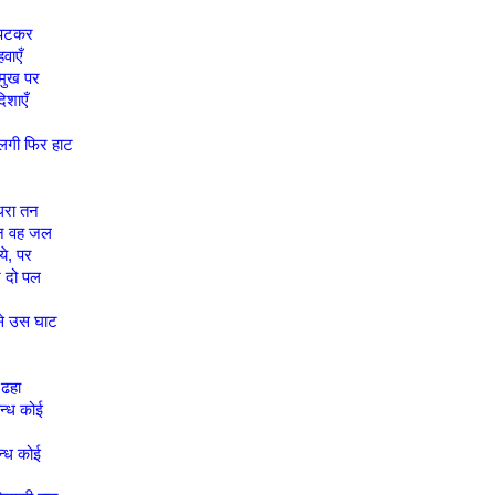
लिपटकर
हवाएँ
 मुख पर
दिशाएँ
 लगी फिर हाट
धरा तन
न वह जल
ये, पर
न दो पल
से उस घाट
ढहा
न्ध कोई
गन्ध कोई