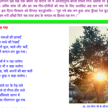
 लगभग छह माह तक बीमार रहे सरोज जी ने आजादपुरम-बरेली स्थित निज आवास पर बु
अंतिम सांस ली और हम सब गीत-प्रेमियों को सदा के लिए अलविदा कह कर चले गये
पने इस प्रिय गीतकार को विनम्र श्रद्धांजलि— "तुम गये क्या जग हुआ अंधा कुँआ/ रेल छ
े हम भरी आँखों फिरे सब रात/ हाथ के रूमाल-सा हिलता रहा मन।"
ूब गया
ई तरूओं की छायाएँ
े माथे की रेखाएँ
में फूल, चलो लौट चलेँ,
में चन्दन-वन डूब गया।
ं में न रहा जायेगा
पन भी न सहा जायेगा
यह, यदि अपनों की बात चली
और कुछ न कहा जायेगा।
वाले वट के पेड़ तले
 से दो मँगल-दीप जले
धियारे सागर में
सा नीलगगन डूब गया
आ. राम सेंगर जी के सौजन