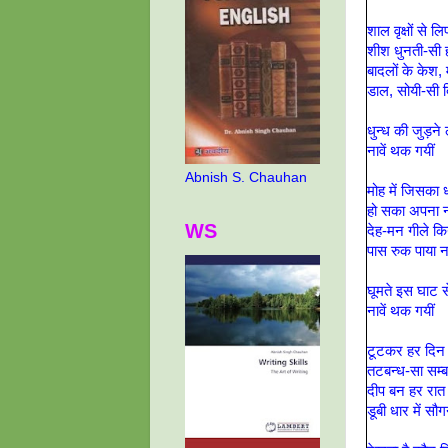
शाल वृक्षों से 
शीश धुनती-सी 
बादलों के केश,
डाल, सोयी-सी 
धुन्ध की जुड़ने
नावें थक गयीं
Abnish S. Chauhan
मोह में जिसका 
हो सका अपना 
WS
देह-मन गीले कि
पास रुक पाया 
घूमते इस घाट 
नावें थक गयीं
टूटकर हर दिन 
तटबन्ध-सा सम्ब
दीप बन हर रात
डूबी धार में सौ