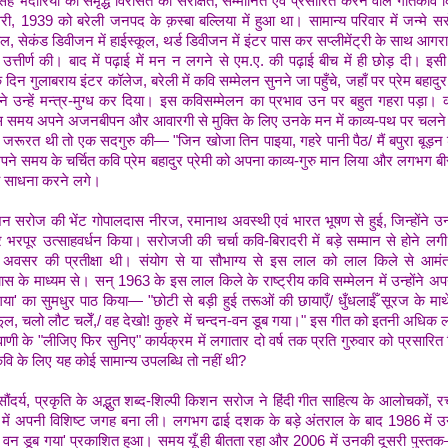
सिंह भदौरिया की समृद्ध विरासत को संरक्षित, सम्मानित एवं प्रसारित करने वाले गीतक
 1939 को बरेली जनपद के क़स्बा बल्लिया में हुआ था। सामान्य परिवार में जन्मे सर
ल, सेकंड डिवीजन में हाईस्कूल, थर्ड डिवीजन में इंटर पास कर सप्लीमेंट्री के साथ आगरा 
षा उत्तीर्ण की। बाद में पढ़ाई में मन न लगने से एम.ए. की पढ़ाई बीच में ही छोड़ दी। इ
क दिन गुलाबराय इंटर कॉलेज, बरेली में कवि सम्मेलन सुनने जा पहुँचे, जहाँ पर प्रेम बहादुर
ं ने उन्हें मन्त्र-मुग्ध कर दिया। इस कविसम्मेलन का प्रभाव उन पर बहुत गहरा पड़ा।
समय अपने अजनबीपन और आवारगी से मुक्ति के लिए उनके मन में काव्य-पथ पर चलने 
जरूरत थी तो एक सदगुरु की— "जिन खोजा तिन पाइया, गहरे पानी पैठ/ मैं बपुरा बूड़न 
अपने समय के चर्चित कवि प्रेम बहादुर प्रेमी को अपना काव्य-गुरु मान लिया और लगभग बीस
्य साधना करने लगे।
 सरोज की भेंट गोपालदास नीरज, रमानाथ अवस्थी एवं भारत भूषण से हुई, जिन्होंने उन्हे
र भरपूर उत्साहवर्धन किया। सरोजजी की चर्चा कवि-बिरादरी में बड़े सम्मान से होने ल
ड़े अवसर की प्रतीक्षा थी। संयोग से या सौभाग्य से इस लाल को लाल किले से आम
ास के माध्यम से। सन्‌ 1963 के इस लाल किले के राष्ट्रीय कवि सम्मेलन में उन्होंने अप
या' का सुमधुर पाठ किया— "छोटी से बड़ी हुई तरूओं की छायाएँ/ धुँधलाईँ सूरज के माथ
 फूल, चलो लौट चलेँ,/ वह देखो! कुहरे में चन्दन-वन डूब गया।" इस गीत को इतनी अधिक 
ी के "लीजिए फिर सुनिए" कार्यक्रम में लगातार दो वर्ष तक प्रति गुरुवार को प्रसार
ि के लिए यह कोई सामान्य उपलब्धि तो नहीं थी?
, सौंदर्य, प्रकृति के अद्भुत शब्द-शिल्पी किशन सरोज ने हिंदी गीत साहित्य के आलोचकों, र
क में अपनी विशिष्ट जगह बना ली। लगभग ढाई दशक के बड़े अंतराल के बाद 1986 में 
 वन डूब गया' प्रकाशित हुआ। समय यूँ ही बीतता रहा और 2006 में उनकी दूसरी पुस्तक