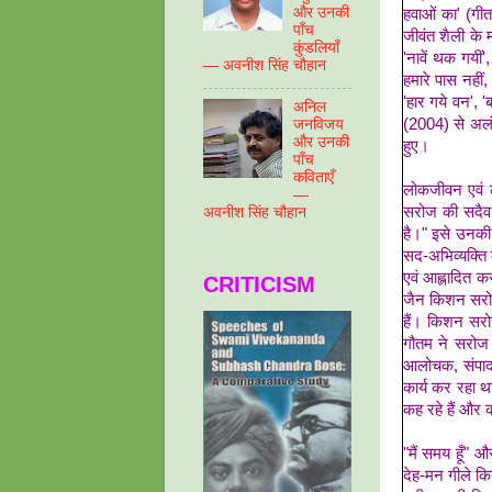
और उनकी
हवाओं का' (गीत
पाँच
जीवंत शैली के 
कुंडलियाँ
'नावें थक गयीं'
— अवनीश सिंह चौहान
हमारे पास नहीं,
'हार गये वन', 
अनिल
(2004) से अलंकृ
जनविजय
और उनकी
हुए।
पाँच
कविताएँ
लोकजीवन एवं ल
—
सरोज की सदैव य
अवनीश सिंह चौहान
है।" इसे उनकी
सद-अभिव्यक्ति
एवं आह्लादित क
CRITICISM
जैन किशन सरोज 
हैं। किशन सरोज
गौतम ने सरोज 
आलोचक, संपादक
कार्य कर रहा थ
कह रहे हैं और क
"मैं समय हूँ"
देह-मन गीले क