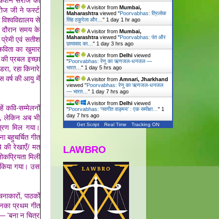
वि किशन सरोज का
A visitor from
Mumbai,
ोज जी ने फर्स्ट
Maharashtra
viewed "
Poorvabhas: त्रिलोक
विश्वविद्यालय से
सिंह ठकुरेला और…
"
1 day 1 hr ago
सी दौरान समय के
A visitor from
Mumbai,
Maharashtra
viewed "
Poorvabhas: पंत और
 प्रेमी एवं सतीश
छायावाद का…
"
1 day 3 hrs ago
 कविता का खुमार
A visitor from
Delhi
viewed
की प्रबल इच्छा
"
Poorvabhas: रेणु का ऋणजल-धनजल —
भारत…
"
1 day 5 hrs ago
डरा, रहा किनारे
 वर्ष की आयु में
A visitor from
Amnari, Jharkhand
viewed "
Poorvabhas: रेणु का ऋणजल-धनजल
— भारत…
"
1 day 7 hrs ago
A visitor from
Delhi
viewed
ं कवि-सम्मेलनों
"
Poorvabhas: ‘नवगीत वाङ्मय’ : एक समीक्षा…
"
1
day 7 hrs ago
गी, लेकिन अब भी
Get Script
Real Time
Tracking ON
ंत्रण मिल गया।
ना बहुचर्चित गीत
े की रेखाएँ/ मत
LAWBRO
लोकप्रियता मिली
ित किया गया। उस
चनाकारों, पाठकों
उनका प्रथम गीत
— 'बना न चित्र