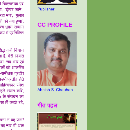
 चित्रात्मक एवं
Publisher
, 'ईश्वर जाने',
 रहा मन', 'गुलाब
वि को क्या हुआ',
CC PROFILE
त्य भूषण सम्मान
प में प्रतिष्ठित
सिद्ध कवि किशन
 है, मेरी नियति
छा, सद-भाव एवं
कों को आकर्षित
-समीक्षक प्रदीप
हते प्रतीत होते
साहित्यकार रमेश
Abnish S. Chauhan
हले ख्यात कवि,
) के संपादन का
सा ही कहते रहे,
गीत पहल
 अपना न वह जल/
र यह नाव भी थक