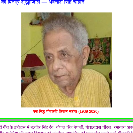
ो विनम्र श्रृद्धांजलि — अवनीश सिंह चौहान
रस-सिद्ध गीतकवि किशन सरोज (1939-2020)
र हिंदी गीत के इतिहास में बलवीर सिंह रंग, गोपाल सिंह नेपाली, गोपालदास नीरज, रमानाथ अ