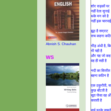
शोर सड़कों पर
नहीं देता सुनाई
थके मन को है
नहीं इक चारपाई
झूठ है सम्राट
सच कहना कठिन
Abnish S. Chauhan
भीड़ अंधी है, ब
भी यही है
और यह जो कह 
WS
वह ही सही है
नदी का विपरीत म
बहना कठिन है
एक ठकुरौती, स
कुछ बाँटती है
सूत जैसा वह अँ
कातती है
सूर्य इनके सामन