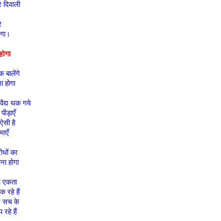
 दिवाली
े
ेगा।
होगा
बालेंगे
ा होगा
द्य थक गये
पीड़ाएँ
सी है
माएँ
रोधों का
ना होगा
गई एकता
 रहे हैं
र सच के
रहे हैं