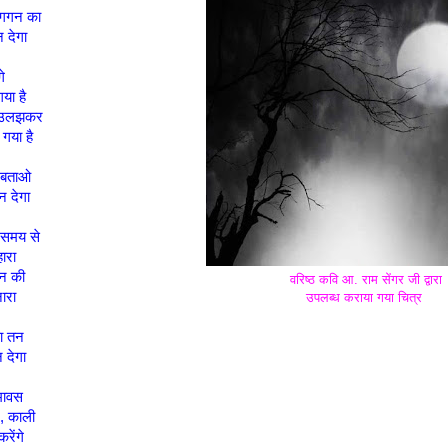
 गगन का
 देगा
े
या है
ी उलझकर
गया है
 बताओ
 देगा
 समय से
ारा
मन की
वरिष्ठ कवि आ. राम सेंगर जी द्वारा
नारा
उपलब्ध कराया गया चित्र
ा तन
 देगा
मावस
, काली
रेंगे