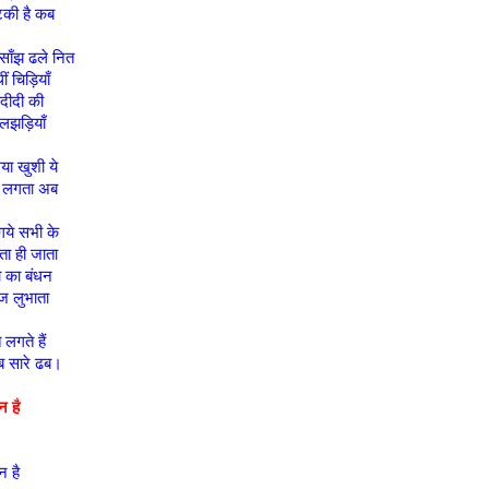
की है कब
ाँझ ढले नित
ं चिड़ियाँ
 दीदी की
फुलझड़ियाँ
या खुशी ये
 लगता अब
ये सभी के
ा ही जाता
ा का बंधन
 लुभाता
 लगते हैं
ब सारे ढब।
 है
 है