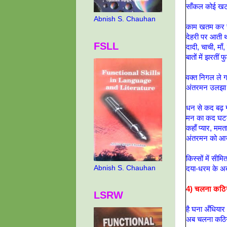
साँकल कोई खट
Abnish S. Chauhan
काम खतम कर स
देहरी पर आती थी
FSLL
दादी, चाची, माँ,
बातों में झरतीं 
वक्त निगल ले ग
अंतरमन उलझा
धन से कद बढ़ ग
मन का कद घटत
कहाँ प्यार, ममत
अंतरमन को आज
किस्सों में सीमित
Abnish S. Chauhan
दया-धरम के अ
4)
चलना कठिन
LSRW
है घना अँधियार
अब चलना कठिन