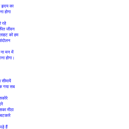
 हृदय का
ा होगा
ो रहे
ापित जीवन
झलाहट को हम
आंदोलन
ना मन में
ाना होगा।
य सीमायें
अटक गया सब
सकोरे
ारे
सका मीठा
 चटकारे
ड़े हैं