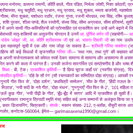
 कल्पना मनोरमा, कल्पना रामानी, कीर्ति काले, गीता पंडित, निर्मला जोशी, निशा कोठारी, प्रभ
श्रीवास्तव, मधु चतुर्वेदी, मधु प्रधान, मधु प्रसाद, मधु शुक्ला, ममता बाजपेयी, महाश्वेता च
 गौतम, मीना शुक्ला, यशोधरा राठौर, रंजना गुप्ता, रजनी मोरवाल, रमा सिंह, रश्मि कुलश्र
, शशि पुरवार, शीला पाण्डे, शैल रस्तोगी, संध्या सिंह, सीमा अग्रवाल, सीमा हरिशर्मा, 
 में अपने साथी गीत-कवियत्रियों को प्रोत्साहित एवं प्रकाशित कर उन्हें आगे बढ़ाने में 
सेवाभावी मातृ-शक्तियों का अतुलनीय योगदान है उनमें
आ. पूर्णिमा वर्मन जी
(सहयोगी—
आ.
ांडेय 'ओझा' जी, आ. कीर्ति श्रीवास्तव जी
एवं
आ. भावना तिवारी जी
का नाम उल्ले
ी इस महत्वपूर्ण सूची में एक और नाम जोड़ा जा सकता है—
श्रीमती गरिमा सक्सेना
(जन
हित्य की कई विधाओं में सृजनशील
गरिमा जी
— 'यथा नाम, तथा गुणे' की कहावत को
ह अपनी सर्जनात्मकता को कोमल स्पर्श देकर सामान्य से सामान्य और असामान्य से असाम
त करने की कला में पारंगत हैं। उनकी सर्जना सारगर्भित एवं सम्प्रेषणीय है और
भाषा-
ै।
शिक्षा :
बी. टेक।
प्रकाशित कृतियाँ—
'है छिपा सूरज कहाँ पर' (नवगीत संग्रह), 'दि
संपादित कृतियाँ—
'दोहे के सौ रंग' (सौ रचनाकारों का सम्मिलित दोहा संग्रह)। आपकी 
नायें गीत फिर से', 'दोहा दर्शन', 'कवयित्री सम्मेलन', 'मीत के गीत', 'हिंदी ग़ज़ल के युव
मिज़ाज़', 'नयी सदी के नये गीत', 'दोहा मंथन', 'गुनगुनाएँ गीत फिर से-2', '101 महिला ग
ज़लें कुछ गीत', 'नयी पीढ़ी के गीत', 'बूँद-बूँद में सागर' आदि में प्रकाशित हो चुकी ह
' (नवगीतकार रामानुज त्रिपाठी स्मृति मंच) सहित कई अन्य सम्मानों से अलंकृत किया जा 
न, कवर डिजायनिंग, चित्रकारी।
संपर्क :
मकान संख्या- 212, ए-ब्लाॅक, सेंचुरी सरस अपार्
, बैंगलोर, कर्नाटक-560064, ईमेल— garimasaxena1990@gmail.com।
ूरज