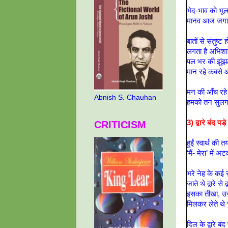
भेद-भाव को भूल
मानव आज जगान
बातों से संतुष्ट ह
लगता है अभिश
पल भर की झुं
मान रहे कबसे 
मन की आँच रहे 
Abnish S. Chauhan
हमको तन सुलग
3) द्वारे बंद पड़े
CRITICISM
हुईं स्वार्थ की त
‘मैं- मेरा’ में 
भरे नेह के कई 
जाते थे द्वारे से द्व
इसका तीखा, उ
मिलकर लेते थे
दिल के द्वारे बंद प