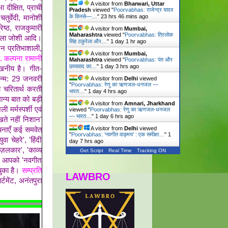
A visitor from
Bharwari, Uttar
ा दीक्षित, प्राची
Pradesh
viewed "
Poorvabhas: राजेन्द्र यादव
के किस्से—…
"
23 hrs 46 mins ago
तुर्वेदी, मानोशी
ेष्ठ, राजकुमारी
A visitor from
Mumbai,
Maharashtra
viewed "
Poorvabhas: त्रिलोक
सुशीला जोशी आदि।
सिंह ठकुरेला और…
"
1 day 1 hr ago
जिन प्रतिभाशाली,
A visitor from
Mumbai,
 कल्पना रामानी
Maharashtra
viewed "
Poorvabhas: पंत और
छायावाद का…
"
1 day 3 hrs ago
खनीय है। गीत-
्म: 29 जनवरी
A visitor from
Delhi
viewed
"
Poorvabhas: रेणु का ऋणजल-धनजल —
 चरितार्थ करती
भारत…
"
1 day 4 hrs ago
ान्य बात को बड़ी
A visitor from
Amnari, Jharkhand
शैली
मर्मस्पर्शी एवं
viewed "
Poorvabhas: रेणु का ऋणजल-धनजल
— भारत…
"
1 day 6 hrs ago
खते नहीं निशान'
A visitor from
Delhi
viewed
रचनाएँ कई समवेत
"
Poorvabhas: ‘नवगीत वाङ्मय’ : एक समीक्षा…
"
1
ा चेहरे', 'हिंदी
day 7 hrs ago
़ज़लकार', 'काव्य
Get Script
Real Time
Tracking ON
ैं। आपको 'नवगीत
चुका है।
सम्प्रति
LAWBRO
टमेंट, अनंतपुरा