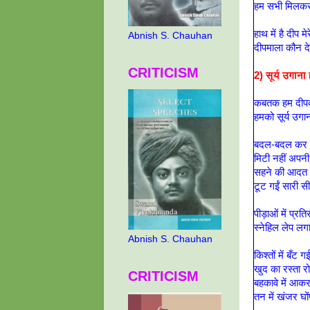
हम सभी मिलकर
हाथ में है दीप मेर
Abnish S. Chauhan
दीपमाला कौन द
CRITICISM
2)
सूर्य उगाना 
कबतक हम दीपक 
हमको सूर्य उगान
बदल-बदल कर वै
मिटी नहीं अपनी 
सहने की आदत ऐ
टूट गईं सारी सी
पीड़ाओं में प्रति
स्नेहिल लेप लगा
Abnish S. Chauhan
किश्तों में बँट 
खुद का रस्ता रोक
CRITICISM
बहकावे में आक
तन में खंजर घोंप 