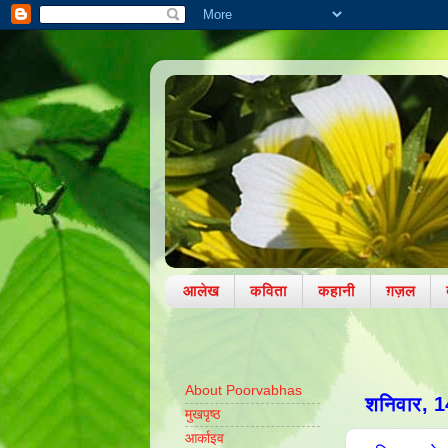
आलेख
कविता
कहानी
ग़ज़ल
About Poorvabhas
शनिवार, 1
मुखपृष्ठ
आर्काइव