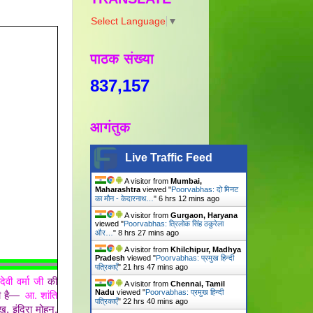
Select Language
▼
पाठक संख्या
837,157
आगंतुक
Live Traffic Feed
A visitor from
Mumbai,
Maharashtra
viewed "
Poorvabhas: दो मिनट
का मौन - केदारनाथ…
"
6 hrs 12 mins ago
A visitor from
Gurgaon, Haryana
viewed "
Poorvabhas: त्रिलोक सिंह ठकुरेला
और…
"
8 hrs 27 mins ago
A visitor from
Khilchipur, Madhya
Pradesh
viewed "
Poorvabhas: प्रमुख हिन्दी
पत्रिकाएँ
"
21 hrs 47 mins ago
ेवी वर्मा जी
की
A visitor from
Chennai, Tamil
Nadu
viewed "
Poorvabhas: प्रमुख हिन्दी
ूची है—
आ. शांति
पत्रिकाएँ
"
22 hrs 40 mins ago
ख, इंदिरा मोहन,