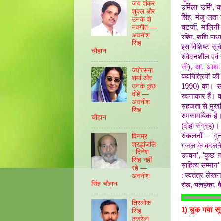
जय शंकर
उर्मिला ‘उर्मि’,
शुक्ल और
सिंह, मंजु लता 
उनके दो
चटर्जी, मालिनी
नवगीत —
अवनीश
रश्मि, शशि पाधा
सिंह
इस विशिष्ट सूची
चौहान
संवेदनशील एवं 
जी
)
, आ. आशा प
ज्योत्सना
कवयित्रियों क
शर्मा और
उनके कुछ
1990) का। सा
दोहे —
रचनाकार हैं। व
अवनीश
सहजता से मुखरि
सिंह
समसामयिक ह
चौहान
(दोहा संग्रह)।
संकलनों— 'गुनगु
विनम्र
श्रद्धांजलि
ग़ज़ल के बदलते 
: दिनेश
उपवन', 'कुछ ग़
सिंह नहीं
साहित्य सम्मान
रहे —
:
स्वतंत्र लेख
अवनीश
सिंह चौहान
रोड, यलहंका
त्रिलोक
1)
चुक गया स
सिंह
ठकुरेला