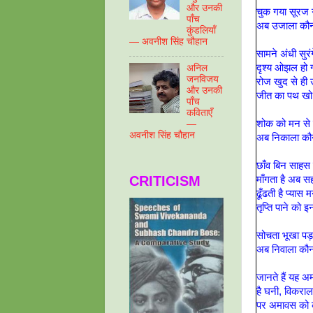
और उनकी
चुक गया सूरज
पाँच
अब उजाला कौन
कुंडलियाँ
— अवनीश सिंह चौहान
सामने अंधी सुरंग
दृश्य ओझल हो ग
अनिल
जनविजय
रोज खुद से ह
और उनकी
जीत का पथ खो 
पाँच
कविताएँ
शोक को मन से
—
अवनीश सिंह चौहान
अब निकाला कौन
छाँव बिन साहस
CRITICISM
माँगता है अब सह
ढूँढती है प्यास 
तृप्ति पाने को इ
सोचता भूखा पड़
अब निवाला कौन
जानते हैं यह अ
है घनी, विकराल
पर अमावस को क