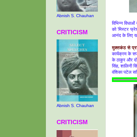
Abnish S. Chauhan
विभिन्न विधाओं म
को 'मिस्टर फ्र
CRITICISM
आनंद के लिए खो
मुक्तकंठ से प्
कार्यक्रम के 
के ठाकुर और दोनो
सिंह, शालिनी सि
वंशिका पटेल
सह
Abnish S. Chauhan
CRITICISM