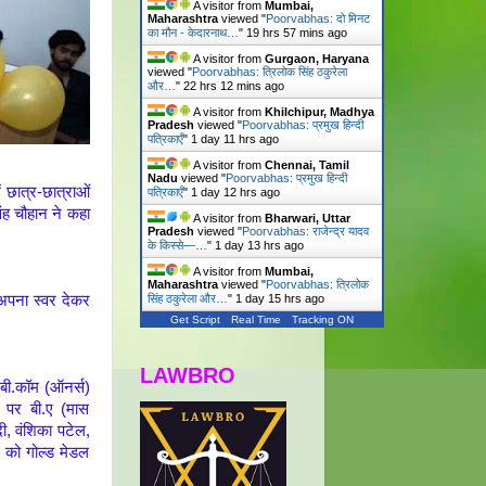
A visitor from
Mumbai,
Maharashtra
viewed "
Poorvabhas: दो मिनट
का मौन - केदारनाथ…
"
19 hrs 57 mins ago
A visitor from
Gurgaon, Haryana
viewed "
Poorvabhas: त्रिलोक सिंह ठकुरेला
और…
"
22 hrs 12 mins ago
A visitor from
Khilchipur, Madhya
Pradesh
viewed "
Poorvabhas: प्रमुख हिन्दी
पत्रिकाएँ
"
1 day 11 hrs ago
A visitor from
Chennai, Tamil
Nadu
viewed "
Poorvabhas: प्रमुख हिन्दी
 छात्र-छात्राओं
पत्रिकाएँ
"
1 day 12 hrs ago
ंह चौहान ने कहा
A visitor from
Bharwari, Uttar
Pradesh
viewed "
Poorvabhas: राजेन्द्र यादव
के किस्से—…
"
1 day 13 hrs ago
A visitor from
Mumbai,
Maharashtra
viewed "
Poorvabhas: त्रिलोक
ो अपना स्वर देकर
सिंह ठकुरेला और…
"
1 day 15 hrs ago
Get Script
Real Time
Tracking ON
LAWBRO
ा बी.कॉम (ऑनर्स)
 पर बी.ए (मास
ैदी, वंशिका पटेल,
ार को गोल्ड मेडल