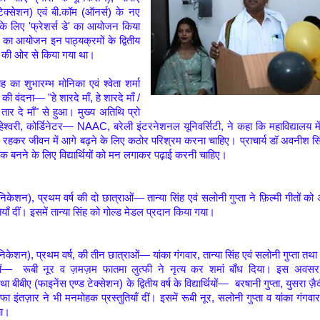
टेक्सेशन) एवं बी.कॉम (ऑनर्स) के नए
 के लिए 'फ्रेशर्स डे' का आयोजन किया
 का आयोजन इन पाठ्यक्रमों के द्वितीय
थियों की ओर से किया गया था।
 का शुभारम्भ मोनिका एवं श्वेता शर्मा
ी की वंदना— "हे शारदे माँ, हे शारदे माँ /
ं तार दे माँ" से हुआ। मुख्य अतिथि प्रो
हेश्वरी, कोर्डिनेटर— NAAC, बरेली इंटरनेशनल यूनिवर्सिटी, ने कहा कि महाविद्यालय में
 रहकर जीवन में आगे बढ़ने के लिए कठोर परिश्रम करना चाहिए। प्राचार्य डॉ अवनीश सि
क बनने के लिए विद्यार्थियों को मन लगाकर पढ़ाई करनी चाहिए।
निकेशन), प्रथम वर्ष की दो छात्राओं— तान्या सिंह एवं सलोनी गुप्ता ने फ़िल्मी गीतों क
ियाँ दीं। इसमें तान्या सिंह को गोल्ड मेडल प्रदान किया गया।
निकेशन), प्रथम वर्ष, की तीन छात्राओं— यांका गंगवार, तान्या सिंह एवं सलोनी गुप्ता तथ
ओं— रूबी नूर व ज़मज़म फातमा लुत्फी ने नृत्य कर शमां बाँध दिया। इस अवसर
 बीबीए (फाइनेंस एण्ड टेक्सेशन) के द्वितीय वर्ष के विद्यार्थियों— बरषानी गुप्ता, युसरा ज़
िफा इंतज़ार ने भी मनमोहक प्रस्तुतियाँ दीं। इसमें रूबी नूर, सलोनी गुप्ता व यांका गंगव
या।