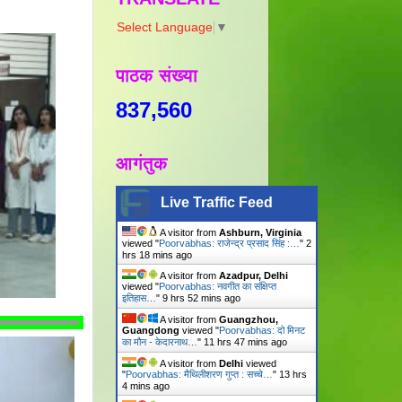
Select Language
▼
पाठक संख्या
837,560
आगंतुक
Live Traffic Feed
A visitor from
Ashburn, Virginia
viewed "
Poorvabhas: राजेन्द्र प्रसाद सिंह :…
"
2
hrs 18 mins ago
A visitor from
Azadpur, Delhi
viewed "
Poorvabhas: नवगीत का संक्षिप्त
इतिहास…
"
9 hrs 52 mins ago
A visitor from
Guangzhou,
Guangdong
viewed "
Poorvabhas: दो मिनट
का मौन - केदारनाथ…
"
11 hrs 47 mins ago
A visitor from
Delhi
viewed
"
Poorvabhas: मैथिलीशरण गुप्त : सच्चे…
"
13 hrs
4 mins ago