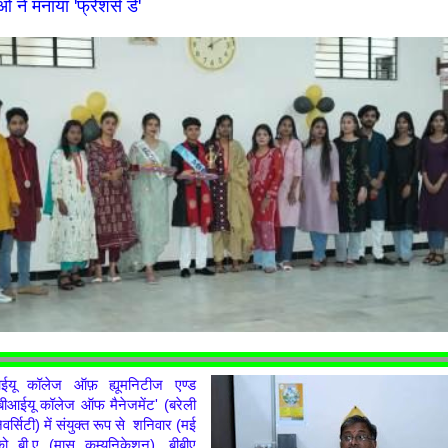
ं ने मनाया 'फ्रेशर्स डे'
आईयू कॉलेज ऑफ़ ह्यूमनिटीज एण्ड
 'बीआईयू कॉलेज ऑफ मैनेजमेंट' (बरेली
र्सिटी) में संयुक्त रूप से शनिवार (मई
 बी.ए (मास कम्यूनिकेशन), बीबीए