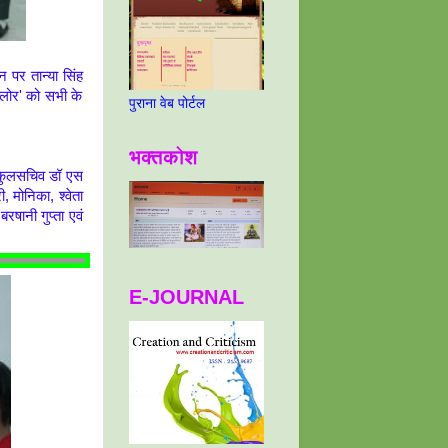
पन पर तान्या सिंह
्लोर' को सभी के
पुराना वेब पोर्टल
भक्तकोश
 कुलसचिव डॉ एस
ी, मोनिका, श्वेता
रषानी गुप्ता एवं
E-JOURNAL