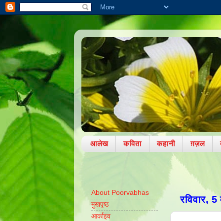
आलेख
कविता
कहानी
ग़ज़ल
About Poorvabhas
रविवार, 5
मुखपृष्ठ
आर्काइव