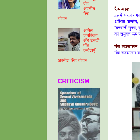
दोहे —
अवनीश
रैम्प-वाक
सिंह
इसमें यांका गंग
चौहान
अक्षिता पाण्डे
"बरषानी गुप्ता, 
अनिल
को संयुक्त रूप
जनविजय
और उनकी
पाँच
मंच-सञ्चालन
कविताएँ
मंच-सञ्चालन क
—
अवनीश सिंह चौहान
CRITICISM