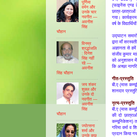
पूर्णिमा
(फाइनेंस एण्ड 
वर्मन और
छात्र-छात्राओं
उनके चार
नवगीत —
गया। कार्यक्रम
अवनीश
वर्ष के विद्यार्
सिंह
चौहान
उद्घाटन समारोह
द्वारा माँ सरस्वत
विनम्र
अज्ञानता से हमे
श्रद्धांजलि
: दिनेश
संजीव कुमार मा
सिंह नहीं
को अनुशासन में
रहे —
कि अच्छा नागरि
अवनीश
सिंह चौहान
गीत-प्रस्तुति
बी.ए (मास कम्यू
जय शंकर
शुक्ल और
शानदार प्रस्तुत
उनके दो
नवगीत —
नृत्य-प्रस्तुति
अवनीश
बी.ए (मास कम्यू
सिंह
चौहान
की दो छात्रा
कम्यूनिकेशन) तथा
ज्योत्सना
गरिमा वर्मा व श
शर्मा और
प्रदान किया ग
उनके कुछ