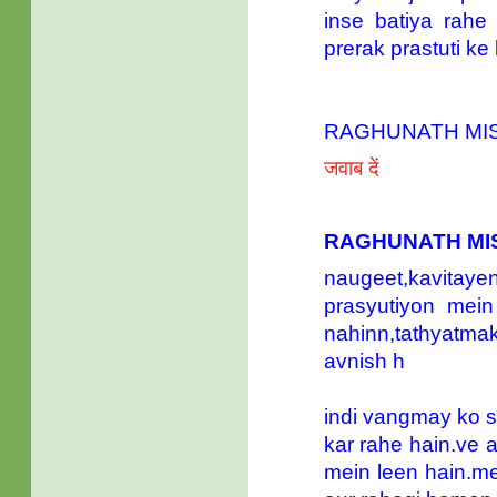
inse batiya rahe
prerak prastuti k
RAGHUNATH MI
जवाब दें
RAGHUNATH MI
naugeet,kavita
prasyutiyon mein
nahinn,tathyatmak
avnish h
indi vangmay ko 
kar rahe hain.ve ap
mein leen hain.me