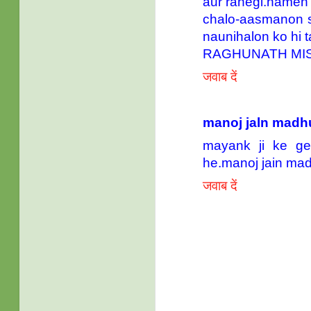
aur rahegi.hamen 
chalo-aasmanon s
naunihalon ko hi 
RAGHUNATH MI
जवाब दें
manoj jaln madh
mayank ji ke ge
he.manoj jain ma
जवाब दें