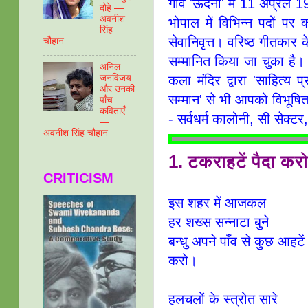
गाँव 'ऊंदनी' में 11 अप्रेल 
दोहे —
अवनीश
भोपाल में विभिन्न पदों पर
सिंह
सेवानिवृत्त। वरिष्ठ गीतकार 
चौहान
सम्मानित किया जा चुका है।
अनिल
कला मंदिर द्वारा 'साहित्य 
जनविजय
और उनकी
सम्मान' से भी आपको विभूषित
पाँच
कविताएँ
- सर्वधर्म कालोनी, सी सेक
—
अवनीश सिंह चौहान
1. टकराहटें पैदा करो
CRITICISM
इस शहर में आजकल
हर शख्स सन्नाटा बुने
बन्धु अपने पाँव से कुछ आहटें 
करो
।
हलचलों के स्त्रोत सारे