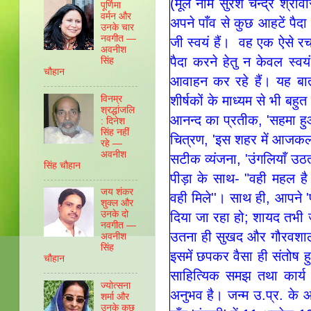
(मूल नाम सुरेश चन्द्र श्री
पूर्णिमा
वर्मन और
अपने पाँव से कुछ आहटें पैदा
उनके चार
नवगीत —
जी स्वयं हैं। वह एक ऐसे र
अवनीश
पैदा करने हेतु न केवल स्वय
सिंह
चौहान
आवाहन कर रहे हैं। यह बात
शीर्षकों के माध्यम से भी बहुत
विनम्र
श्रद्धांजलि
आनन्द का प्रतीक, '
सहमा ह
: दिनेश
सिंह नहीं
चित्रण,
'इस शहर में आजकल
रहे —
अवनीश
सटीक व्यंजना,
'उंगलियाँ उठती
सिंह चौहान
पीड़ा के साथ- "वही महल है 
जय शंकर
वही मिले''। साथ ही, आपने 'प
शुक्ल और
उनके दो
दिया जा रहा हो; शायद तभी जो
नवगीत —
उतना ही सुखद और गौरवशाली ल
अवनीश
सिंह
इसमें छपकर वैसा ही संतोष 
चौहान
साहित्यिक समझ तथा कार्य 
ज्योत्सना
अनुभव है। जन्म उ.प्र. के
शर्मा और
उनके कुछ