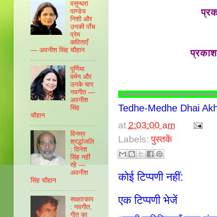
वसुन्‍धरा
प्रक
पाण्‍डेय
निशी और
उनकी पाँच
प्रेम
कविताएँ
— अवनीश सिंह चौहान
प्रका
पूर्णिमा
वर्मन और
उनके चार
नवगीत —
अवनीश
Tedhe-Medhe Dhai Akha
सिंह
चौहान
at
2:03:00 am
विनम्र
Labels:
पुस्तकें
श्रद्धांजलि
: दिनेश
सिंह नहीं
रहे —
अवनीश
कोई टिप्पणी नहीं:
सिंह चौहान
एक टिप्पणी भेजें
साक्षात्कार
: नवगीत,
गीत का