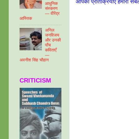
आपकी प्रतिक्रियाएँ हमारा संब
आधुनिक
संस्करण
— वीरेंद्र
आस्तिक
अनिल
जनविजय
और उनकी
पाँच
कविताएँ
—
अवनीश सिंह चौहान
CRITICISM