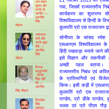
जय शंकर
शुक्ल और
गया, जिसमें राज्यस्तरीय 
उनके दो
कार्यक्रम का शुभारम्भ स
नवगीत —
अवनीश
विश्वविद्यालय से हिन्दी के व
सिंह
चौहान
कुलपतिं प्रो एस राजराजन द्व
ज्योत्सना
सोनीपत के सांसद रमेश 
शर्मा और
उनके कुछ
एसआरएम विश्वविद्यालय के ह
दोहे —
अवनीश
हिंदी पखवाड़ा मनाये जाने क
सिंह
इसे विज्ञान और तकनीकी क
चौहान
अच्छी पहल बताया। तदु
विनम्र
राज्यस्तरीय निबंध एवं कवित
श्रद्धांजलि
: दिनेश
के प्रतिभागियों एवं विजे
सिंह नहीं
रहे —
किया। इसी कड़ी में एसआरएम
अवनीश
सिंह चौहान
कुलपतिं प्रो एस राजरा
पाण्डेय, प्रो डीके पाण्डेय
त्रिलोक
सिंह
भल्ला एवं प्रो पीएम गौड़
ठकुरेला