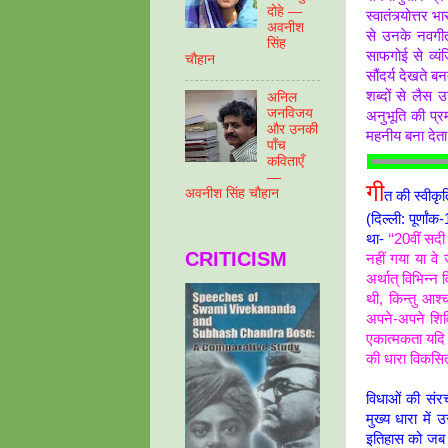
दोहे —
स्वातंत्र्योत्त
अवनीश
से उनके नवगीत
सिंह
साफगोई से व्य
चौहान
सौंदर्य देखते ब
शब्दों से लैस
अनिल
जनविजय
अनुभूति की प्
और उनकी
महनीय बना देता
पाँच
कविताएँ
—
गी
अवनीश सिंह चौहान
त की स्वीकृ
(दिल्ली: पूर्ण
था-
‘‘20वीं सदी
CRITICISM
नहीं गया या वे
अर्थात् विभिन्
थी, किन्तु आश्
अपने-अपने शिवि
एकात्मकता यदि 
की धारा विकसित
विधाओं की संरच
मुख्य धारा में
इतिहास को जब हम