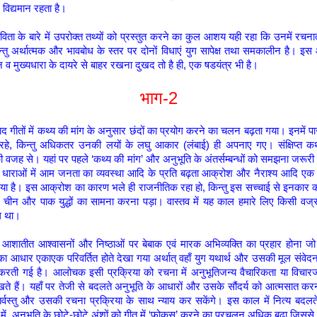
ं विद्यमान रहता है।
िता के बारे में उपरोक्त तथ्यों को प्रस्तुत करने का कुल आशय यही रहा कि उनमें रचना
न्तु अर्थात्मक और भावबोध के स्तर पर दोनों विधाएं युग सापेक्ष तथा समकालीन है। 
न व मुख्यधारा के दायरे से बाहर रखना दुखद तो है ही, एक षडयंत्र भी है।
भाग-2
 गीतों में कथ्य की मांग के अनुसार छंदों का प्रयोग करने का चलन बढ़ता गया। इनमें पार
 रहे, किन्तु अधिकतर उनकी लयों के लघु आकार (लंबाई) ही अपनाए गए। संक्षिप्त कथ्
ी वजह से। यहां पर पहले ‘कथ्य की मांग’ और अनुभूति के अंतर्सम्बन्धों को समझना जरूरी
िक धाराओं में आम जनता का व्यवस्था आदि के प्रति बढ़ता आक्रोश और नैराश्य आदि एक मह
गया है। इस आक्रोश का कारण भले ही राजनीतिक रहा हो, किन्तु इस सच्चाई से इनकार क
ं चीन और पाक युद्धों का सामना करना पड़ा। वास्तव में यह काल हमारे लिए किसी वज
ल था।
 आशातीत आश्वासनों और निष्ठाओं पर बेबाक एवं मारक अभिव्यक्ति का प्रहार होना जो 
ा आधार एकाएक परिवर्तित होते देखा गया अर्थात् वहाँ युग यथार्थ और उसकी मूल संवेदना
करती गई है। आलोचक इसी प्रक्रिया को रचना में अनुभूतिजन्य वैचारिकता या विचारज
े हैं। यहाँ पर तेजी से बदलते अनुभूति के आधारों और उसके सौंदर्य को आत्मसात कर
र्वस्तु और उसकी रचना प्रक्रिया के साथ न्याय कर सकेंगे। इस काल में नित्य बदलते
में अनुभूति के छोटे-छोटे अंशों को गीत में ‘फोकस’ करने का प्रचलन अधिक बढ़ा जिस