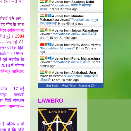
ें रहा करते थे।
A visitor from
Azadpur, Delhi
viewed "
Poorvabhas: नवगीत के महत्वपूर्ण
समवेत…
"
9 hrs 37 mins ago
A visitor from
Mumbai,
वाएँ देने लगे।
Maharashtra
viewed "
Poorvabhas: प्रमुख
हिन्दी पत्रिकाएँ
"
9 hrs 48 mins ago
 वह गीत के साथ
रेंद्र आस्तिक के
A visitor from
Jaipur, Rajasthan
viewed "
Poorvabhas: रमाशंकर यादव ‘विद्रोही’
ाशित हुई।
1984
और…
"
10 hrs 21 mins ago
— 'आनंद! तेरी
A visitor from
Hefei, Anhui
viewed
त्तर प्रदेश हिंदी
"
Poorvabhas: All Issues
"
11 hrs 27 mins
ago
निर्धारण : 1999-
A visitor from
Pune, Maharashtra
श एवं नवगीत के
viewed "
Poorvabhas: संपादक के बारे में
"
12 hrs
2013 में भोपाल
8 mins ago
वीरेन्द्र आस्तिक
A visitor from
Allahabad, Uttar
Pradesh
viewed "
Poorvabhas: प्रमुख हिन्दी
पत्रिकाएँ
"
12 hrs 20 mins ago
Get Script
Real Time
Tracking ON
पाधि— 17 मई
ति पत्र'— फरवरी
LAWBRO
ेश हिंदी संस्थान
करण सम्मान'—
ं, बल्कि उनमें
ाता है कि जैसे