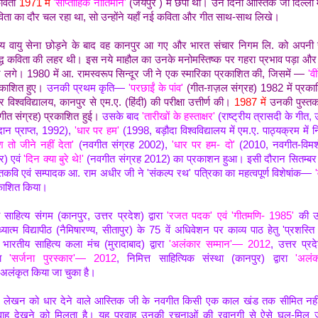
विता
1971 में
'साप्ताहिक नीतिमान'
(जयपुर ) में छपी थी। उन दिनों आस्तिक जी दिल्ली म
कविता का दौर चल रहा था, सो उन्होंने यहाँ नई कविता और गीत साथ-साथ लिखे।
 वायु सेना छोड़ने के बाद वह कानपुर आ गए और भारत संचार निगम लि. को अपनी से
दबद्ध कविता की लहर थी। इस नये माहौल का उनके मनोमस्तिष्क पर गहरा प्रभाव पड़ा और
ने लगे।
1980 में आ. रामस्वरूप सिन्दूर जी ने एक स्मारिका प्रकाशित की, जिसमें —
'वी
रकाशित हुए।
उनकी प्रथम कृति—
'परछाईं के पांव'
(गीत-ग़ज़ल संग्रह) 1982 में प्रक
र विश्वविद्यालय, कानपुर से एम.ए. (हिंदी) की परीक्षा उत्तीर्ण की।
1987 में
उनकी पुस्तक
वगीत संग्रह) प्रकाशित हुई।
उसके बाद
'तारीखों के हस्ताक्षर'
(राष्ट्रीय त्रासदी के गीत, उ
दान प्राप्त, 1992),
'धार पर हम'
(1998, बड़ौदा विश्वविद्यालय में एम.ए. पाठ्यक्रम में 
तो जीने नहीं देता'
(नवगीत संग्रह 2002),
'धार पर हम- दो'
(2010, नवगीत-विमर्
षर) एवं
'दिन क्या बुरे थे!'
(
नवगीत संग्रह 2012
) का प्रकाशन हुआ। इसी दौरान सितम्बर 
ीतकवि एवं सम्पादक आ. राम अधीर जी ने 'संकल्प रथ' पत्रिका का महत्वपूर्ण विशेषांक—
'
काशित किया।
ाहित्य संगम (कानपुर, उत्तर प्रदेश) द्वारा
'रजत पदक' एवं 'गीतमणि- 1985'
की उ
यात्म विद्यापीठ (नैमिषारण्य, सीतापुर) के 75 वें अधिवेशन पर काव्य पाठ हेतु 'प्रशस्
रतीय साहित्य कला मंच (मुरादाबाद) द्वारा
'अलंकार सम्मान'— 2012
, उत्तर प्रद
रा
'सर्जना पुरस्कार'— 2012
, निमित्त साहित्यिक संस्था (कानपुर) द्वारा
'अलं
 अलंकृत किया जा चुका है।
 लेखन को धार देने वाले आस्तिक जी के नवगीत किसी एक काल खंड तक सीमित नहीं है
वाह देखने को मिलता है। यह प्रवाह उनकी रचनाओं की रवानगी से ऐसे घुल-मिल ज