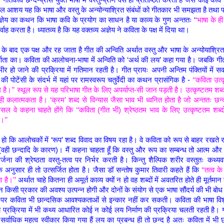
ुल आशय यह कि भाषा और वस्तु के अन्योन्याश्रित संबंधों को गीतकार भी समझता है तथा प्र
ञेय का कथन कि भाषा कवि के प्रयोग का साधन है या काव्य के गुण अन्ततः ‘
‘भाषा के ही 
्वाह करता है। ध्यातव्य है कि यह वक्तव्य अज्ञेय ने कविता के पक्ष में दिया था।
 के बाद एक पक्ष और रह जाता है गीत की अन्विति अर्थात वस्तु और भाषा के अन्योयाश्रि
ूर्णता का। कविता की आलोचना-भाषा में अन्विति को ‘अर्थ की लय’ कहा गया है। जबकि गीत
भीर हो जाने की प्रक्रिया में गतिमान रहती है। गीत प्रायः अपनी अन्तिम पंक्तियों में सर
की पोटेंसी के संदर्भ में यहां पर रामस्वरूप चतुर्वेदी का कथन प्रासंगिक है -
‘‘कविता उत्क
 है।’’ स्थूल रूप से यह परिभाषा गीत के लिए अपर्याप्त-सी जान पड़ती है। उत्कृष्टतम शब्द
ही कलात्मकता है। ‘क्रम’ शब्द से विन्यास जैसा भाव भी ध्वनित होता है जो अन्ततः छ
 वे कहना चाहते होंगे कि ‘‘कविता (गीत भी) श्रेष्ठतम भाव के लिए उत्कृष्टतम शब्दो
।’’
हो कि आलोचकों में ‘रूप’ शब्द विवाद का विषय रहा है। वे कविता को रूप से बाहर रखते रह
’ (वही छन्दादि के कारण)। मैं कहना चाहता हूँ कि वस्तु और रूप का सम्बन्ध तो आत्म और
्जना की श्रेष्ठता वस्तु-तत्व पर निर्भर करती है। किन्तु शैल्पिक शरीर वस्तुतः कथ्यवस
े अनुसार ही तो उत्सर्जित होता है। जैसा डॉ सन्तोष कुमार तिवारी कहते हैं कि
‘‘तत्व के
 है।’’
अर्थात चाहे कितना ही अमूर्त काव्य क्यों न हो वह शब्दों में अवतरित होते ही मूर्तमा
न किसी प्रकार की अवश्य उत्पन्न होगी और दोनों के संयोग से एक भाषा सौंदर्य की भी बोध
 पर कविता भी छान्दसिक आवश्यकताओं से इन्कार नहीं कर सकती। कविता की भाषा विशुद्
प्रक्रिया में भी कथ्य आधारित कोई न कोई लय निर्माण की प्रक्रिया चलती रहती है। 
 सर्वाधिक महत्व स्वीकार किया गया हैं लय का प्रबन्ध ही तो छन्द है अतः कविता में भी 