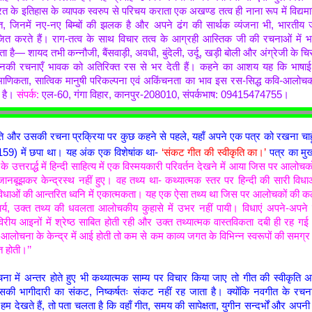
र भारत के इतिहास के व्यापक स्वरुप से परिचय कराता एक अखण्ड तत्व ही नाना रूप में विद्यम
, जिनमें नए-नए बिम्बों की झलक है और अपने ढंग की सार्थक व्यंजना भी, भारतीय
ंजित करते हैं। राग-तत्व के साथ विचार तत्व के आग्रही आस्तिक जी की रचनाओं में भ
नता है— शायद तभी कन्नौजी, बैंसवाड़ी, अवधी, बुंदेली, उर्दू, खड़ी बोली और अंग्रेजी के च
 उनकी रचनाएँ भावक को अतिरिक्त रस से भर देती हैं। कहने का आशय यह कि भाषाई
रमाणिकता, सात्विक मानुषी परिकल्पना एवं अकिंचनता का भाव इस रस-सिद्ध कवि-आलोच
 है।
संपर्क:
एल-60, गंगा विहार, कानपुर-208010, संपर्कभाष: 09415474755।
ति और उसकी रचना प्रक्रिया पर कुछ कहने से पहले, यहाँ अपने एक पत्र को रखना चाहूँ
ांक-159) में छपा था। यह अंक एक विशेषांक था-
‘संकट गीत की स्वीकृति का।’
पत्र का मुख
 के उत्तरार्द्ध में हिन्दी साहित्य में एक विस्मयकारी परिवर्तन देखने में आया जिस पर आलोचक
 जानबूझकर केन्द्रस्थ नहीं हुए। वह तथ्य था- कथ्यात्मक स्तर पर हिन्दी की सारी विध
न विधाओं की आन्तरित ध्वनि में एकात्मकता। यह एक ऐसा तथ्य था जिस पर आलोचकों की
चर्य, उक्त तथ्य की धवलता आलोचकीय कुहासे में उभर नहीं पायी। विधाएं अपने-अपने स
रीय आइनों में श्रेष्ठ साबित होती रही और उक्त तथ्यात्मक वास्तविकता दबी ही रह ग
आलोचना के केन्द्र में आई होती तो कम से कम काव्य जगत के विभिन्न स्वरूपों की समग्र र
 होती।’’
ना में अन्तर होते हुए भी कथ्यात्मक साम्य पर विचार किया जाए तो गीत की स्वीकृति अर्
 उसकी भागीदारी का संकट, निष्कर्षतः संकट नहीं रह जाता है। क्योंकि नवगीत के रच
 देखते हैं, तो पता चलता है कि वहाँ गीत, समय की सापेक्षता, युगीन सन्दर्भों और अपनी