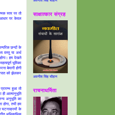
अवनीश सिंह चौहान
साक्षात्कार संग्रह
त्मक स्तर पर तो
इस आधार पर केवल
म्परिक छन्दों के
य वस्तु या अर्थ
 होगा। हम देखते
त्वपूर्ण भूमिका
रना बेमानी होगी
्रपात को झेलकर
अवनीश सिंह चौहान
प्रारम्भ हुआ तो
राचनाधर्मिता
 ही आत्मानुभूति
न्य अनुभूति का
ना होगा, तभी हम
 घटनाक्रमों के
से गीत अधिकाधिक