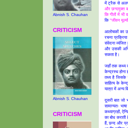
में ट्रैक से अलग
और छन्दमुक्त क
कि गीतों में भी
Abnish S. Chauhan
कि
‘‘जीवन मूल्य
CRITICISM
आलोचकों का उपर
रचना प्रक्रिया 
संवेदना व्यंजि
और उसकी अन्वि
सकता है।
जहाँ तक कथ्य का
केन्द्रस्थ होन
तथ्य है जिसके 
साहित्य के केन्
यात्रा में अन्
Abnish S. Chauhan
दूसरी बात जो भ
सामान्यतः भाषा
कथ्याग्रहों, ऐन
CRITICISM
का बोध कराती ह
हैं, छन्द और प्