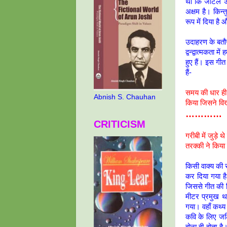
था कि जटिल अनु
अक्षम है। किन्
रूप में दिया ह
उदाहरण के बतौ
द्वन्द्वात्मकता 
हुए हैं। इस गीत 
हैं-
समय की धार ही 
Abnish S. Chauhan
किया जिसने वि
…………
CRITICISM
गरीबी में जुड़े थ
तरक्की ने किया
किसी वाक्य की 
कर दिया गया है
जिससे गीत की व
मीटर प्रमुख थ
गया। वहाँ कथ्य 
कवि के लिए जट
होना ही होता है