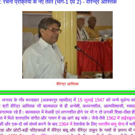
 : रचना प्रक्रिया के नए तेवर (भाग-1 एवं 2) - वीरेन्द्र आस्तिक
वीरेन्द्र आस्तिक
.) जनपद के गाँव रूरवाहार (अकबरपुर तहसील) में
15 जुलाई 1947
को जन्मे मूर्धन्य
ेय श्री वीरेंद्र आस्तिक जी बाल्यकाल से ही अन्वेषी, कल्पनाशील, आत्मविश्वासी, स्वाव
नात्मक रहे हैं।
बाल्यकाल में
मेधावी एवं लगनशील होने पर भी न तो उनकी शिक्षा-दीक्षा ह
 में मिले शास्त्रीय संगीत और गायन में वह आगे बढ़ सके। जैसे-तैसे
1962 में हाईस्कूल
्ण की और एक-दो वर्ष संघर्ष करने के बाद
1964 में
देशसेवा के लिए
भारतीय वायु सेना
में भर
 और छोटी-बड़ी पत्रिकाओं में वीरेंद्र बाबू और वीरेंद्र ठाकुर के नामों से छपना भी प