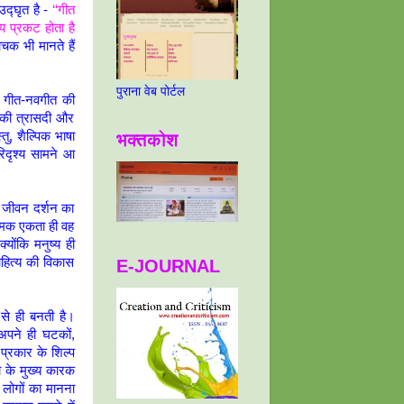
उद्घृत है -
‘‘गीत
य प्रकट होता है
चक भी मानते हैं
पुराना वेब पोर्टल
से गीत-नवगीत की
मय की त्रासदी और
ु, शैल्पिक भाषा
भक्तकोश
िदृश्य सामने आ
रे जीवन दर्शन का
त्मक एकता ही वह
योंकि मनुष्य ही
साहित्य की विकास
E-JOURNAL
 से ही बनती है।
 अपने ही घटकों,
 प्रकार के शिल्प
ा के मुख्य कारक
न लोगों का मानना