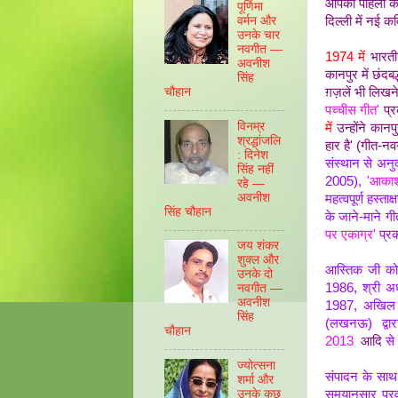
आपकी पहिला क
पूर्णिमा
दिल्ली में नई 
वर्मन और
उनके चार
नवगीत —
1974 में
भारतीय
अवनीश
कानपुर में छं
सिंह
ग़ज़लें भी लिख
चौहान
पच्चीस गीत'
प्
विनम्र
में
उन्होंने कानपु
श्रद्धांजलि
हार है' (गीत-न
: दिनेश
संस्थान से अनु
सिंह नहीं
2005),
'आकाश 
रहे —
अवनीश
महत्वपूर्ण हस्ताक्
सिंह चौहान
के जाने-माने ग
पर एकाग्र'
प्र
जय शंकर
शुक्ल और
आस्तिक जी को स
उनके दो
1986, श्री अध्
नवगीत —
अवनीश
1987, अखिल भा
सिंह
(लखनऊ) द्वा
चौहान
2013
आदि
से
ज्योत्सना
संपादन के साथ
शर्मा और
उनके कुछ
समयानुसार प्र