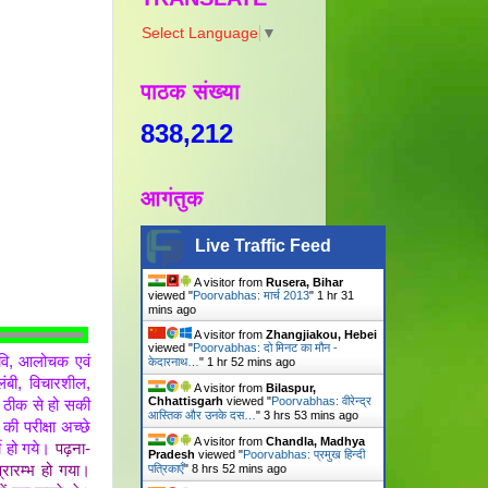
Select Language
▼
पाठक संख्या
838,212
आगंतुक
Live Traffic Feed
A visitor from
Rusera, Bihar
viewed "
Poorvabhas: मार्च 2013
"
1 hr 31
mins ago
A visitor from
Zhangjiakou, Hebei
viewed "
Poorvabhas: दो मिनट का मौन -
 कवि, आलोचक एवं
केदारनाथ…
"
1 hr 52 mins ago
लंबी, विचारशील,
A visitor from
Bilaspur,
Chhattisgarh
viewed "
Poorvabhas: वीरेन्द्र
ी ठीक से हो सकी
आस्तिक और उनके दस…
"
3 hrs 53 mins ago
की परीक्षा अच्छे
A visitor from
Chandla, Madhya
्ती हो गये।
पढ़ना-
Pradesh
viewed "
Poorvabhas: प्रमुख हिन्दी
पत्रिकाएँ
"
8 hrs 52 mins ago
्रारम्भ हो गया।