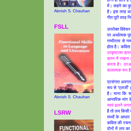
में। कहने का क
Abnish S. Chauhan
है। इस तरह अज्
गीत पूरी तरह निर
FSLL
उपरोक्त विवेचन
पर अर्थात्मक प
गम्भीरतर से गम्
होता है। कविता 
उत्कृष्टतम क्रम
क्रम में रखना 
करता है। दरअसल
कलात्मक रूप है
प्रसंगात अवगत 
रूप से ‘एलर्जी
है। माना कि सर
Abnish S. Chauhan
आन्तरिक मांग क
स्वयं ढलने लगता
है तो लय किसी 
LSRW
तथ्यों के आधार
कविता की रचना 
दोनों में लय का