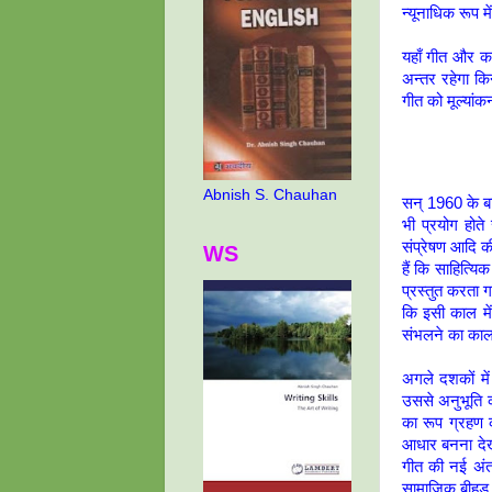
न्यूनाधिक रूप मे
यहाँ गीत और कव
अन्तर रहेगा कि
गीत को मूल्यांक
Abnish S. Chauhan
सन् 1960 के बाद
भी प्रयोग होते
संप्रेषण आदि क
WS
हैं कि साहित्य
प्रस्तुत करता 
कि इसी काल मे
संभलने का का
अगले दशकों में
उससे अनुभूति क
का रूप ग्रहण 
आधार बनना देखत
गीत की नई अंत
सामाजिक बीहड़ 