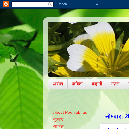
आलेख
कविता
कहानी
ग़ज़ल
About Poorvabhas
सोमवार, 2
मुखपृष्ठ
आर्काइव