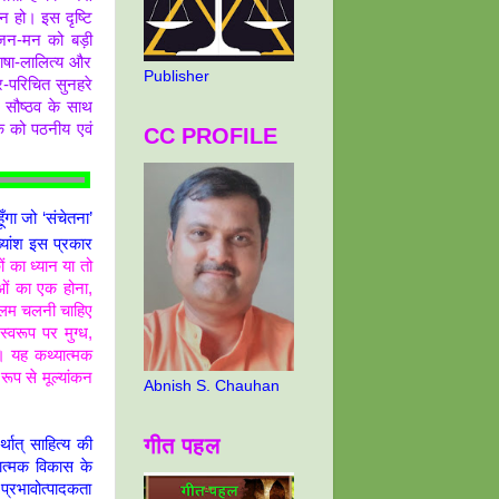
ान हो। इस दृष्टि
 जन-मन को बड़ी
ाषा-लालित्य और
Publisher
िर-परिचित सुनहरे
 सौष्ठव के साथ
क को पठनीय एवं
CC PROFILE
गा जो ‘संचेतना’
्यांश इस प्रकार
ों का ध्यान या तो
ाओं का एक होना,
 कलम चलनी चाहिए
्वरूप पर मुग्ध,
ई। यह कथ्यात्मक
ूप से मूल्यांकन
Abnish S. Chauhan
गीत पहल
थात् साहित्य की
नात्मक विकास के
 प्रभावोत्पादकता