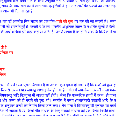
भूतियों वाले विषय गीत के लिये उपयुक्त नहीं हो सकते या गीत ऐसे विषयों को काव्यत्व 
तु समय के साथ गीत की विकासात्मक प्रवृत्तियों ने इन सारे आरोपित फतवों का उत्तर सह
ै और आज भी दिए जा रहा है।
र यहां डॉ अवनीश सिंह चैहान का एक गीत-
‘गली की धूल'
पर बात की जा सकती है। समय
में हमारी जो अवनति हुई है- बताती है कि हम भारतीय आधुनिक चिंतन के स्थापित मूल्यों से कै
की अर्थ-वीथियां हमें कहां-कहां ले जाती हैं- उससे लगता है कि हमने लक्ष्य के विपरीत दिशाओ
तो है
खण्डित घर
े सब
 बेघर
रचना में यदि छन्द-प्रास विद्यमान है तो उसका कुल इतना ही मतलब है कि शब्दों को कुछ
 जिससे उसका पाठ लयबद्ध अर्थात् गेय हो गया है। गीत में लय-गेयता उसकी कलात्मकत
िषयवस्तु आदि बिलकुल भी आहत नहीं होती। जैसा कि पारम्परिक छन्दों में प्रायः हो जाय
ा और कथ्य को ही गराने की छूट थी। नवगीत में कथ्य (यथार्थवादी रूझानों आदि के क
के अनुसार छन्दों का निर्माण किया जाने लगा। गेय भाषा में विषयवस्तु की बुनावट का कार
िल हो सकता है पर किसी गीत साधक के लिए उसकी साधना की एक विशेष नियति होती ह
। गीतकवि छन्द-प्रास युक्त भाषा में वस्तु-प्राण वैसे ही प्रतिष्ठित करता है जैसे कोई कव