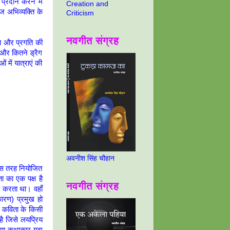
प्रदान करने में
Creation and
ज अभिव्यक्ति के
Criticism
नवगीत संग्रह
 और प्रगति की
से और कितने ड्रैग
ं में यात्राएं की
अवनीश सिंह चौहान
 इस तरह नियोजित
ा का एक पक्ष है
नवगीत संग्रह
ा करता था। वहाँ
ारण) प्रमुख हो
्य कविता के किसी
ै जिसे लयप्रिय
ि या कथाकार गद्य