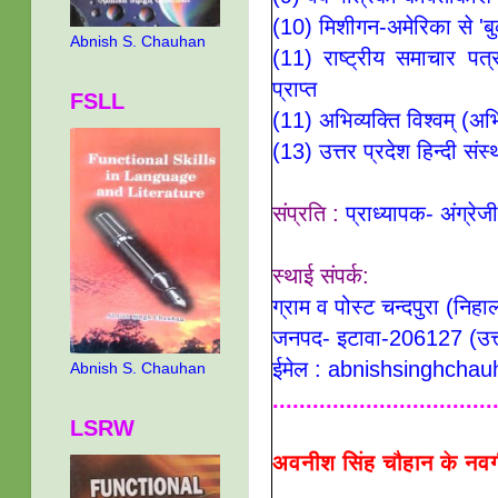
(10) मिशीगन-अमेरिका से 'ब
Abnish S. Chauhan
(11) राष्ट्रीय समाचार पत्
प्राप्त
FSLL
(11) अभिव्यक्ति विश्वम् (अभि
(13) उत्तर प्रदेश हिन्दी स
संप्रति :
प्राध्यापक- अंग्रेजी
स्थाई संपर्क:
ग्राम व पोस्ट चन्दपुरा (निहा
जनपद- इटावा-206127 (उत्त
ईमेल : abnishsinghch
Abnish S. Chauhan
.................................
LSRW
अवनीश सिंह चौहान के नव