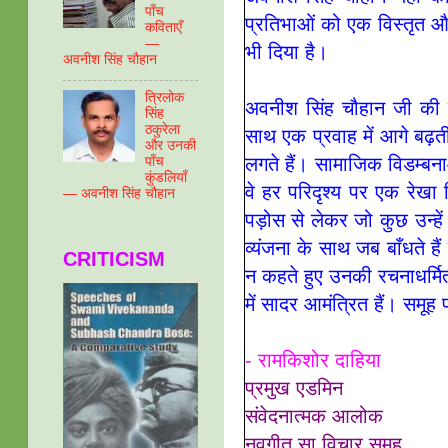
पाँच
प्रतिभाओं को एक विस्तृत 
कविताएँ
—
भी दिया है।
अवनीश सिंह चौहान
त्रिलोक
अवनीश सिंह चौहान जी की रच
सिंह
ठकुरेला
साथ एक प्रवाह में आगे बढ़त
और उनकी
लगते हैं। सामाजिक विडम्बन
पाँच
कुंडलियाँ
वे हर परिदृश्य पर एक रेखा च
— अवनीश सिंह चौहान
पड़ोस से लेकर जो कुछ उन्हें
व्यंजना के साथ जब बाँधते ह
CRITICISM
न कहते हुए उनकी रचनाधर्मित
में सादर आमंत्रित हैं। समू
- रामकिशोर दाहिया
प्रमुख एडमिन
संवेदनात्मक आलोक
नवगीत सा.विचार समूह