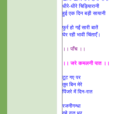
धीरे-धीरे चिड़ियारानी
हुई एक दिन बड़ी सायानी
फुर्र हो गईं सारी बातें
घेर रही भावी चिंताएँ।
।। पाँच ।।
।। जरे कमलनी पात ।।
टूट गए पर
तुम बिन मेरे
पिंजरे में दिन-रात
रजनीगन्धा
दहे रात भर