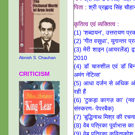
पिता :
श्री प्रह्लाद सिंह चौहा
कृतित्व एवं व्यक्तित्व :
(1) 'शब्दायन', उत्तरायण प्
(2) 'गीत वसुधा', युगान्तर प्
(3) मेरी शाइन (आयरलेंड) द्वा
2010
Abnish S. Chauhan
(4) डॉ चारुशील एवं डॉ बिनो
CRITICISM
अमंग नेटिव्स'
(5) आधा दर्जन से अधिक अंग्र
रही हैं
(6) 'टुकड़ा कागज़ का' (नव
संस्करण- पेपरबैक)
(7) 'बुद्धिनाथ मिश्र की रच
(8) वेब पत्रिका पूर्वाभास का
(9) वेब पत्रिका कविताकोश स