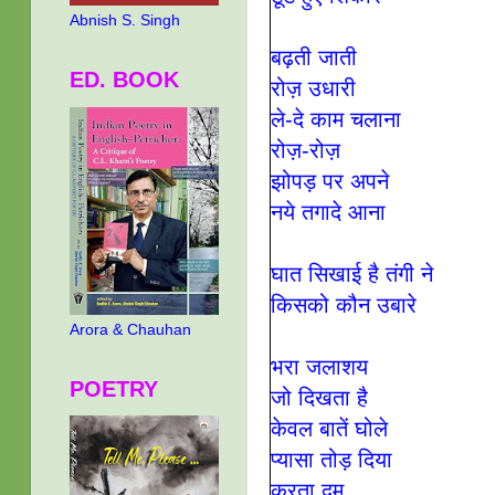
Abnish S. Singh
बढ़ती जाती
ED. BOOK
रोज़ उधारी
ले-दे काम चलाना
रोज़-रोज़
झोपड़ पर अपने
नये तगादे आना
घात सिखाई है तंगी ने
किसको कौन उबारे
Arora & Chauhan
भरा जलाशय
POETRY
जो दिखता है
केवल बातें घोले
प्यासा तोड़ दिया
करता दम