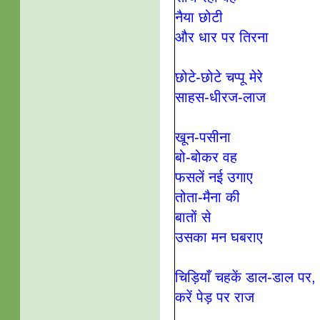
नैया छोटी
और धार पर तिरना
छोटे-छोटे चप्पू मेरे
साहस-धीरज-लाज
खून-पसीना
बो-बोकर वह
फसलें नई उगाए
तोता-मैना की
बातों से
उसका मन घबराए
चिड़ियाँ चहकें डाल-डाल
पर,
करें पेड़ पर राज