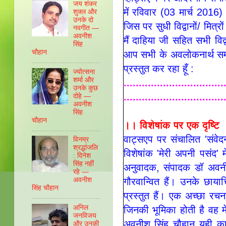
जय शंकर
में रविवार (03 मार्च 2016)
शुक्ल और
उनके दो
जिस पर सुधी विद्वानों/ मित्र
नवगीत —
अवनीश
मैं दाहिया जी सहित सभी विद्
सिंह
चौहान
आप सभी के अवलोकनार्थ समू
प्रस्तुत कर रहा हूँ
:
ज्योत्सना
शर्मा और
.................................
उनके कुछ
.................................
दोहे —
अवनीश
सिंह
चौहान
।। विशेषांक पर एक दृष्टि
वाट्सएप पर संचालित 'संवे
विनम्र
श्रद्धांजलि
विशेषांक 'मेरी अपनी पसंद'
: दिनेश
सिंह नहीं
अनुवादक, संपादक डॉ अवनी
रहे —
गौरवान्वित हैं। उनके छाया
अवनीश
सिंह चौहान
प्रस्तुत हैं। एक अच्छा रच
अनिल
जिनकी भूमिका होती है वह मे
जनविजय
अवनीश सिंह चौहान यही क
और उनकी