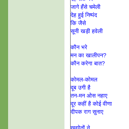
जागे हँसे चमेली
देह हुई निष्पंद
कि जैसे
सूनी खड़ी हवेली
कौन भरे
मन का खालीपन?
कौन करेगा बात?
कोमल-कोमल
दूब उगी है
तन-मन ओस नहाए
दूर कहीं है कोई वीणा
दीपक राग सुनाए
खद्योतों ने