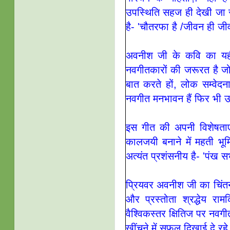
उपस्थिति सहज ही देखी जा स
है- 'चौतरफा है /जीवन ही जी
अवनीश जी के कवि का यही 
नवगीतकारों की जरूरत है ज
बात करते हों, लोक सम्वेद
नवगीत मनभावन हैं फिर भी 
इस गीत की अपनी विशेषताएं
कालजयी बनाने में महती भू
अत्यंत प्रशंसनीय है- 'पंख स
प्रियवर अवनीश जी का चिंतन
और प्रस्तोता श्रद्धेय रा
वैश्विकस्तर क्षितिज पर नव
खींचने में सफल दिखाई दे रहे 