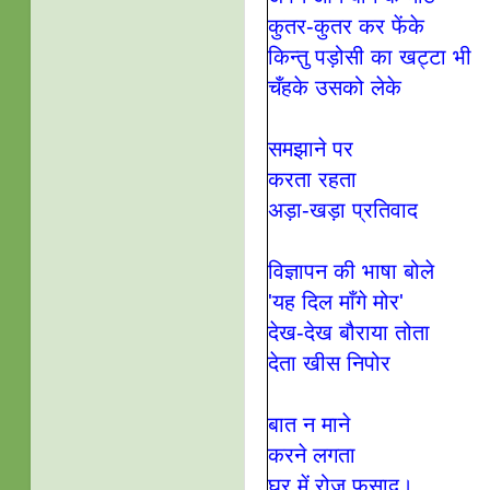
कुतर-कुतर कर फेंके
किन्तु पड़ोसी का खट्टा भी
चँहके उसको लेके
समझाने पर
करता रहता
अड़ा-खड़ा प्रतिवाद
विज्ञापन की भाषा बोले
'यह दिल माँगे मोर'
देख-देख बौराया तोता
देता खीस निपोर
बात न माने
करने लगता
घर में रोज़ फ़साद।