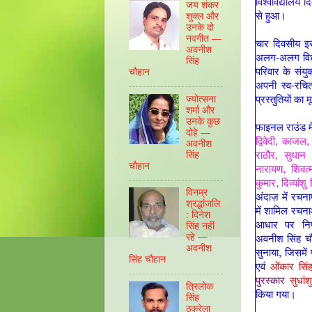
विश्वविद्यालय 
जय शंकर
से हुआ।
शुक्ल और
उनके दो
नवगीत —
चार दिवसीय इस
अवनीश
अलग-अलग विधाओं
सिंह
परिवार के संयुक
चौहान
अपनी स्व-रचि
ज्योत्सना
प्रस्तुतियों 
शर्मा और
उनके कुछ
फाइनल राउंड म
दोहे —
द्विवेदी, काजल
अवनीश
सिंह
राठौर, सुधान 
चौहान
नारायण, शिवत्
कुमार, दिव्यांशु
विनम्र
अंदाज़ में रचना
श्रद्धांजलि
में शामिल रचना
: दिनेश
आधार पर निर्
सिंह नहीं
रहे —
अवनीश सिंह च
अवनीश
सुनाया, जिसमें
सिंह चौहान
एवं
ओंकार सिंह
पुरस्कार
सुधां
त्रिलोक
किया गया।
सिंह
ठकुरेला