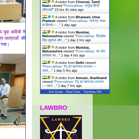
A visitor from
Chennai, Tamil
Nadu
viewed "
Poorvabhas: प्रमुख हिन्दी
पत्रिकाएँ
"
23 hrs 41 mins ago
A visitor from
Bharwari, Uttar
Pradesh
viewed "
Poorvabhas: राजेन्द्र यादव
के किस्से—…
"
1 day ago
 युवा कवियों
ने
A visitor from
Mumbai,
Maharashtra
viewed "
Poorvabhas: त्रिलोक
्र-छात्राओं
की
सिंह ठकुरेला और…
"
1 day 2 hrs ago
ा गया।
A visitor from
Mumbai,
Maharashtra
viewed "
Poorvabhas: पंत और
छायावाद का…
"
1 day 4 hrs ago
A visitor from
Delhi
viewed
"
Poorvabhas: रेणु का ऋणजल-धनजल —
भारत…
"
1 day 5 hrs ago
A visitor from
Amnari, Jharkhand
viewed "
Poorvabhas: रेणु का ऋणजल-धनजल
— भारत…
"
1 day 7 hrs ago
Get Script
Real Time
Tracking ON
LAWBRO