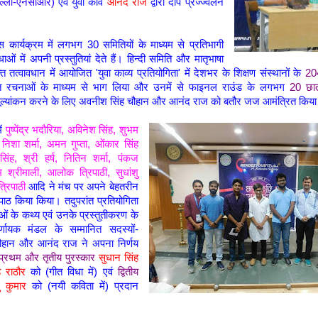
दिल्ली-एनसीआर)
एवं युवा कवि
आनंद राज
द्वारा दीप प्रज्ज्वलन
 कार्यक्रम में लगभग 30 समितियों के माध्यम से प्रतिभागी
 में अपनी प्रस्तुतियां देते हैं। हिन्दी समिति और मातृभाषा
्त तत्वावधान में आयोजित 'युवा काव्य प्रतियोगिता' में देशभर के शिक्षण संस्थानों के
204
त रचनाओं के माध्यम से भाग लिया और उनमें से फाइनल राउंड के लगभग
20 छात
का मूल्यांकन करने के लिए अवनीश सिंह चौहान और आनंद राज को बतौर जज आमंत्रित किय
ें
पुष्पेंद्र भदौरिया, अविनेश सिंह, शुभम
, निशा शर्मा, अमन गुप्ता, ओंकार सिंह
सिंह, श्री हर्ष, नितिन शर्मा, पंकज
म श्रीमाली, आलोक त्रिपाठी, सुधांशु
 त्रिपाठी
आदि ने मंच पर अपने बेहतरीन
पाठ किया किया। तदुपरांत प्रतियोगिता
ओं के कथ्य एवं उनके प्रस्तुतीकरण के
णायक मंडल के सम्मानित सदस्यों-
ौहान और आनंद राज ने अपना निर्णय
प्रथम और तृतीय पुरस्कार
सुधान सिंह
 राठौर
को (गीत विधा में) एवं
द्वितीय
शु कुमार
को (नयी कविता में) प्रदान