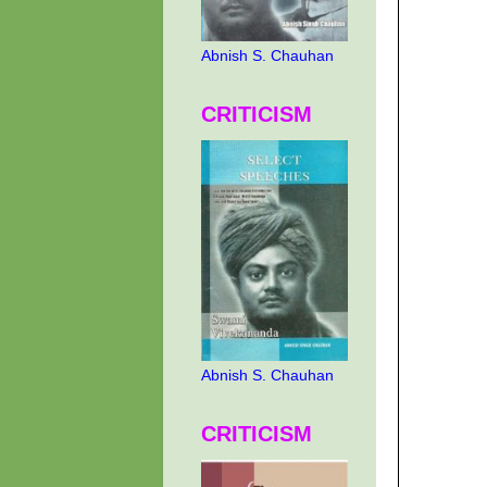
Abnish S. Chauhan
CRITICISM
Abnish S. Chauhan
CRITICISM