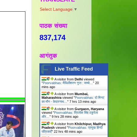
Select Language
▼
पाठक संख्या
837,174
आगंतुक
Live Traffic Feed
A visitor from
Delhi
viewed
"
Poorvabhas: मैथिलीशरण गुप्त : सच्चे…
"
20
mins ago
A visitor from
Mumbai,
Maharashtra
viewed "
Poorvabhas: दो मिनट
का मौन - केदारनाथ…
"
7 hrs 13 mins ago
A visitor from
Gurgaon, Haryana
viewed "
Poorvabhas: त्रिलोक सिंह ठकुरेला
और…
"
9 hrs 28 mins ago
A visitor from
Khilchipur, Madhya
Pradesh
viewed "
Poorvabhas: प्रमुख हिन्दी
पत्रिकाएँ
"
22 hrs 49 mins ago