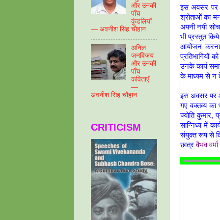
और उनकी
इस अवसर पर प्र
पाँच
श्रोताओं का मन
कुंडलियाँ
अपनी नयी सोच क
— अवनीश सिंह चौहान
भी प्रस्तुत कि
आयोजन करना 
अनिल
जनविजय
प्रतिभागियों क
और उनकी
उनके कार्य समाज
पाँच
के माध्यम से न
कविताएँ
—
अवनीश सिंह चौहान
इस अवसर पर आई
गए वक्तव्य का 
ज्योति कुमार, 
सान्निध्य में 
CRITICISM
संयुक्त रूप से
छात्र
वैभव वर्मा