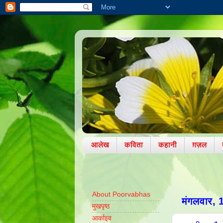
आलेख
कविता
कहानी
ग़ज़ल
About Poorvabhas
मंगलवार, 
मुखपृष्ठ
आर्काइव