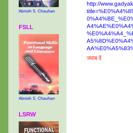
http://www.gadyak
title=%E0%A4
Abnish S. Chauhan
0%A4%BE_%E0
A4%AE%E0%A4
FSLL
%E0%A4%A4_%
A5%8D%E0%A4
AA%E0%A5%83
जवाब दें
Abnish S. Chauhan
LSRW