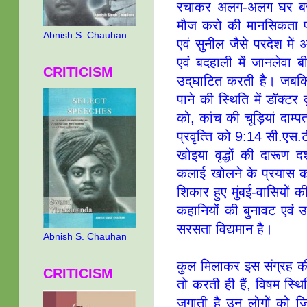
रचाकर अलग-अलग घर बसा ल
मौज करो की मानसिकता परि
Abnish S. Chauhan
एवं सुनील जैसे परदेश में 
एवं बदहाली में जानलेवा 
CRITICISM
उद्‌घाटित करती है। जबकि 
पाने की स्‍थिति में डॉक्‍
को, कांच की चूड़ियां दाम्
प्रवृत्‍ति को 9:14 सी.एस.
खोइया वृद्धों की दारू
कलाई खोलने के प्रयास को
शिकार हुए मुंबई-वासियों 
कहानियों की बुनावट एवं
सरसता विद्यमान है।
Abnish S. Chauhan
कुल मिलाकर इस संग्रह की 
CRITICISM
तो करती ही हैं, विषम स्
जगाती है उन लोगों को जिनक