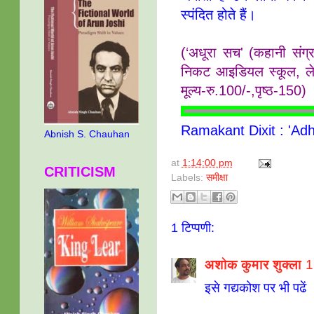
स्‍पंदित होते हैं।
(‘अधूरा सच' (कहानी संग्
निकट आइडियल स्‍कूल, लेक
मूल्‍य-रु.100/-,पृष्‍ठ-150)
Ramakant Dixit : 'Ad
Abnish S. Chauhan
at
1:14:00 pm
CRITICISM
Labels:
समीक्षा
1 टिप्पणी:
अशोक कुमार शुक्ला
1
इसे गद्यकोश पर भी पढें