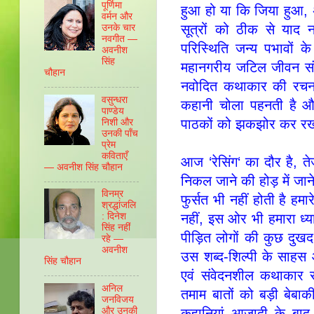
पूर्णिमा
हुआ हो या कि जिया हुआ, अभ
वर्मन और
सूत्रों को ठीक से याद 
उनके चार
नवगीत —
परिस्‍थिति जन्‍य पभावो
अवनीश
सिंह
महानगरीय जटिल जीवन संदर्भ
चौहान
नवोदित कथाकार की रचना प
वसुन्‍धरा
कहानी चोला पहनती है और 
पाण्‍डेय
पाठकों को झकझोर कर रख
निशी और
उनकी पाँच
प्रेम
कविताएँ
आज ‘रेसिंग‘ का दौर है, 
— अवनीश सिंह चौहान
निकल जाने की होड़ में जान
विनम्र
फुर्सत भी नहीं होती है हम
श्रद्धांजलि
: दिनेश
नहीं, इस ओर भी हमारा ध्‍
सिंह नहीं
पीड़ित लोगों की कुछ दुखद स्
रहे —
अवनीश
उस शब्‍द-शिल्‍पी के सा
सिंह चौहान
एवं संवेदनशील कथाकार 
अनिल
तमाम बातों को बड़ी बेबाक
जनविजय
और उनकी
कहानियां आजादी के बाद