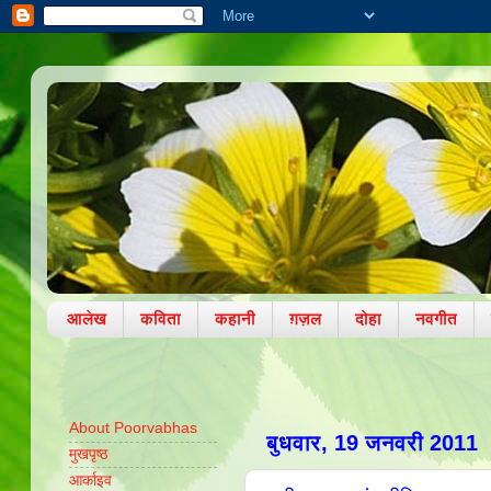
आलेख
कविता
कहानी
ग़ज़ल
दोहा
नवगीत
About Poorvabhas
बुधवार, 19 जनवरी 2011
मुखपृष्ठ
आर्काइव