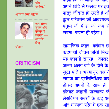
पाँच
अपने छोटे से फलक पर इतनी
कविताएँ
—
पात्र जीवन्‍त हो उठते हैं
अवनीश सिंह चौहान
कुछ परिवर्तन की आवश्‍यक
जय शंकर
मनुष्‍य की पीड़ा को कम
शुक्ल और
उनके दो
सपना, सपना ही रहेगा।
नवगीत —
अवनीश
सिंह
सामाजिक कहर, वर्तमान एवं
चौहान
फटपाथी जीवन जीती भिखारिन
यह कहानी संग्रह। कातर द
CRITICISM
अलग-अलग वर्ण के होने के क
जुटा पाते। भस्‍मासुर कहानी 
समाज का प्रतिनिधित्‍व करने 
होकर अपनों के साथ ही व
इफेक्‍ट कहानी पाश्‍चात्‍
लेसवियन संबंधों के कटु अ
और मान्‍यता प्रेम में एक 