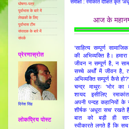
समीक्षा : रमाकांत दीक्षित कृत 
घोषणा-पत्र
पूर्वाभास के बारे में
लेखकों के लिए
आज के महानग
पूर्वाभास टीम
संपादक के बारे में
संपर्क
‘साहित्‍य सम्‍पूर्ण सामाजिक 
प्रेरणास्रोत
की अभिव्‍यक्‍ति है। हमा
जीवन न सम्‍पूर्ण है, न स
सच्‍चे अर्थों में जीवन है
अभिव्‍यक्‍ति सम्‍पूर्ण कैसे 
चन्‍द्र माथुरः ‘भोर का 
शायद इसीलिए रमाकांत 
अपनी पन्‍दह कहानियों के 
दिनेश सिंह
शीर्षक ‘अधूरा सच‘ रखते 
बात को बड़ी ही सा
लोकप्रिय पोस्ट
स्‍वीकारते लगते हैं कि सच