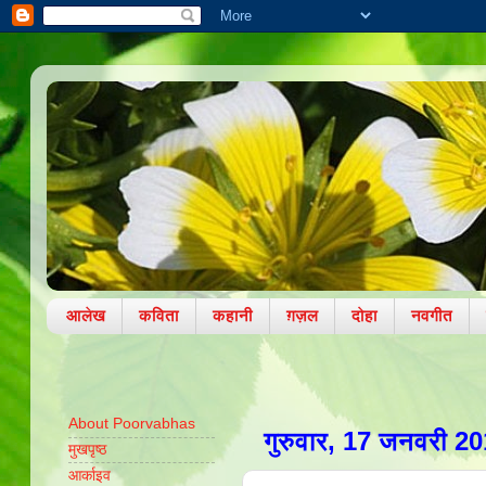
आलेख
कविता
कहानी
ग़ज़ल
दोहा
नवगीत
About Poorvabhas
गुरुवार, 17 जनवरी 2
मुखपृष्ठ
आर्काइव