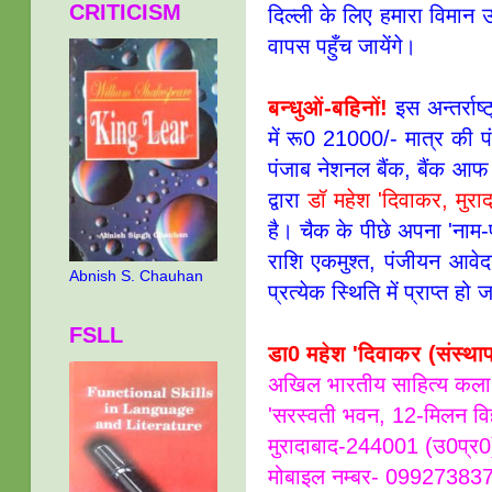
CRITICISM
दिल्ली के लिए हमारा विमान
वापस पहुँच जायेंगे।
बन्धुओं-बहिनों!
इस अन्तर्राष्
में रू0 21000/- मात्र की 
पंजाब नेशनल बैंक, बैंक आफ बड
द्वारा
डॉ महेश 'दिवाकर, मुराद
है। चैक के पीछे अपना 'नाम
राशि एकमुश्त, पंजीयन आव
Abnish S. Chauhan
प्रत्येक स्थिति में प्राप्त ह
FSLL
डा0 महेश 'दिवाकर (संस्थाप
अखिल भारतीय साहित्य कला
'सरस्वती भवन, 12-मिलन विहा
मुरादाबाद-244001 (उ0प्र0
मोबाइल नम्बर- 0992738