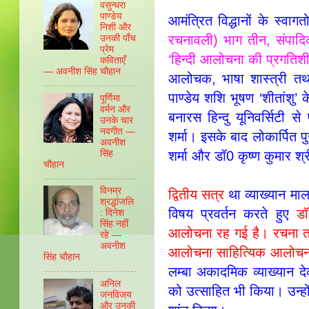
वसुन्‍धरा
पाण्‍डेय
आमंत्रित विद्धानों के स्वाग
निशी और
रचनावली) भाग तीन, संपादि
उनकी पाँच
प्रेम
‘हिन्दी आलोचना की प्रगतिश
कविताएँ
— अवनीश सिंह चौहान
आलोचक, भाषा शास्त्री तथा 
पाण्डेय शशि भूषण ‘शीतांशु’ 
पूर्णिमा
वर्मन और
बनारस हिन्दु यूनिवर्सिटी
उनके चार
नवगीत —
शर्मा। इसके बाद लोकार्पित पु
अवनीश
सिंह
शर्मा और डॉ0 कृष्ण कुमार श्र
चौहान
विनम्र
द्वितीय सत्र
था व्याख्यान मा
श्रद्धांजलि
विषय प्रवर्तन करते हुए
ड
: दिनेश
सिंह नहीं
आलोचना रह गई है। रचना तब ब
रहे —
अवनीश
आलोचना साहित्यिक आलोचना
सिंह चौहान
लम्बा अकादमिक व्याख्यान देकर
अनिल
को उत्साहित भी किया। उन्हों
जनविजय
और उनकी