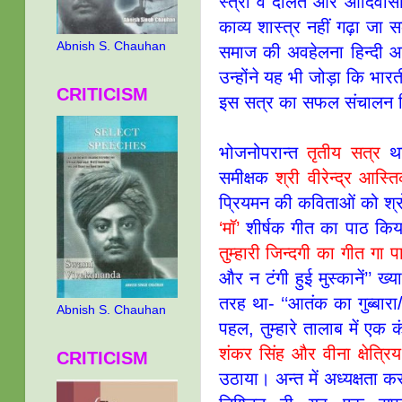
स्त्री व दलित और आदिवास
काव्य शास्त्र नहीं गढ़ा जा
Abnish S. Chauhan
समाज की अवहेलना हिन्दी आल
उन्होंने यह भी जोड़ा कि भा
CRITICISM
इस सत्र का सफल संचालन
भोजनोपरान्त
तृतीय सत्र
था
समीक्षक
श्री वीरेन्द्र आस्
प्रियमन की कविताओं को श्र
‘मॉ’
शीर्षक गीत का पाठ किय
तुम्हारी जिन्दगी का गीत गा प
और न टंगी हुई मुस्कानें’’
तरह था- ‘‘आतंक का गुब्बारा/मै
Abnish S. Chauhan
पहल, तुम्हारे तालाब में ए
शंकर सिंह और वीना क्षेत्रिय
CRITICISM
उठाया। अन्त में अध्यक्षता 