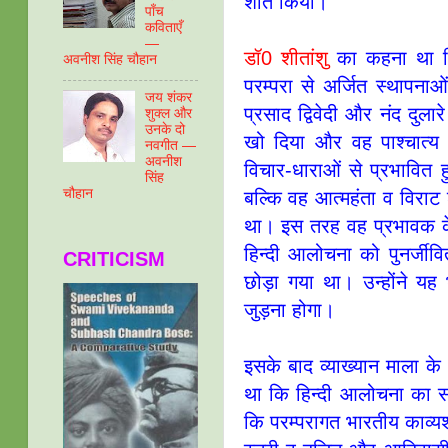
शांत किया।
पाँच
कविताएँ
—
डॉ0 शीतांशु
का कहना था कि
अवनीश सिंह चौहान
परम्परा से अर्जित स्थापनाओ
जय शंकर
प्रसाद द्विवेदी और नंद दुल
शुक्ल और
उनके दो
खो दिया और वह पाश्चात्य व
नवगीत —
अवनीश
विचार-धाराओं से प्रभावित 
सिंह
चौहान
बल्कि वह आत्महंता व विराट शू
था। इस तरह वह प्रभावक के 
हिन्दी आलोचना को पुनर्जीवि
CRITICISM
छोड़ा गया था। उन्होंने 
जुड़ना होगा।
इसके बाद व्याख्यान माला के 
था कि हिन्दी आलोचना का स
कि परम्परागत भारतीय काव्यशास