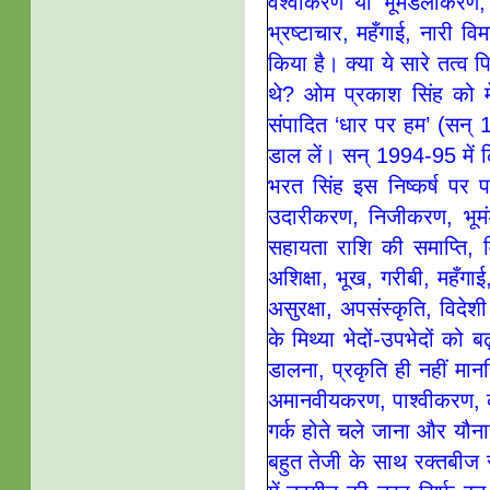
वैश्वीकरण या भूमंडलीकरण,
भ्रष्टाचार, महँगाई, नारी 
किया है। क्या ये सारे तत्व प
थे? ओम प्रकाश सिंह को मेरे
संपादित ‘धार पर हम’ (सन
डाल लें। सन् 1994-95 में लि
भरत सिंह इस निष्कर्ष पर पहु
उदारीकरण, निजीकरण, भूमं
सहायता राशि की समाप्ति, 
अशिक्षा, भूख, गरीबी, महँग
असुरक्षा, अपसंस्कृति, विदेशी
के मिथ्या भेदों-उपभेदों को 
डालना, प्रकृति ही नहीं मान
अमानवीयकरण, पाश्वीकरण, क्
गर्क होते चले जाना और यौन
बहुत तेजी के साथ रक्तबीज र