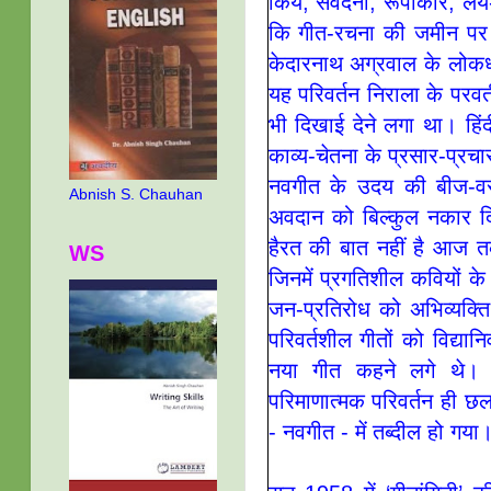
किये, संवेदना, रूपाकार, ल
कि गीत-रचना की जमीन पर ए
केदारनाथ अग्रवाल के लोकधर्म
यह परिवर्तन निराला के परवर्
भी दिखाई देने लगा था। हिंद
काव्य-चेतना के प्रसार-प्रचा
नवगीत के उदय की बीज-वस्
Abnish S. Chauhan
अवदान को बिल्कुल नकार द
हैरत की बात नहीं है आज 
WS
जिनमें प्रगतिशील कवियों के
जन-प्रतिरोध को अभिव्यक्त
परिवर्तशील गीतों को विद्य
नया गीत कहने लगे थे। ग
परिमाणात्मक परिवर्तन ही छल
- नवगीत - में तब्दील हो गया