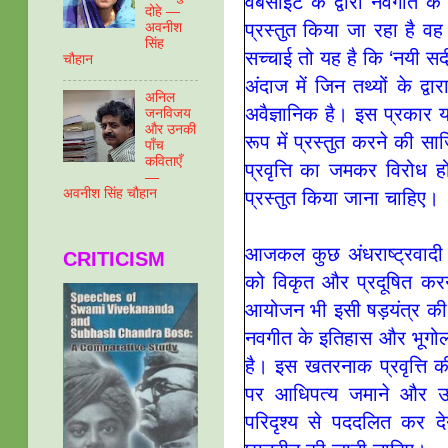
वेबसाइट के द्वारा नवगीत के
दोहे —
प्रस्तुत किया जा रहा है व
अवनीश
सिंह
सच्चाई तो यह है कि ‘नयी स
चौहान
अंदाज में जिन तथ्यों के द्
अनिल
अवैज्ञानिक है। इस प्रकार 
जनविजय
और उनकी
रूप में प्रस्तुत करने क
पाँच
कविताएँ
प्रवृत्ति का जमकर विरोध 
—
अवनीश सिंह चौहान
प्रस्तुत किया जाना चाहिए।
आजकल कुछ अंधराष्ट्रवादी सम
CRITICISM
को विकृत और प्रदूषित कर
आयोजन भी इसी षड़यंत्र की ए
नवगीत के इतिहास और भूगोल 
है। इस खतरनाक प्रवृत्ति की 
पर आधिपत्य जमाने और उस
परिदृश्य से पददलित कर द