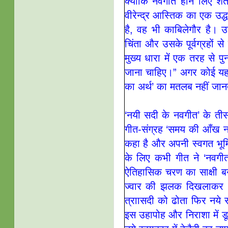
क्योंकि नवगीत होने लिए शर
वीरेन्द्र आस्तिक का एक उद्
है, वह भी काबिलेगौर है
चिंता और उसके पूर्वग्रहों स
मुख्य धारा में एक तरह से प
जाना चाहिए।” अगर कोई यह मा
का अर्थ’ का मतलब नहीं जानत
‘नयी सदी के नवगीत’ के ती
गीत-संग्रह ‘समय की आँख नम
कहा है और अपनी स्वगत भूमि
के लिए कभी गीत ने ‘नवगीत
ऐतिहासिक चरण का साक्षी बन
ज्वार की झलक दिखलाकर भ
त्राासदी को ढोता फिर नये स
इस उहापोह और निराशा में डू