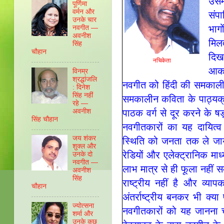
उसम
पूर्णिमा
वर्मन और
संप
उनके चार
भाग
नवगीत —
अवनीश
मिल
सिंह
चौहान
दिख
नचिकेता
आकस
विनम्र
श्रद्धांजलि
नवगीत को हिंदी की समकाली
: दिनेश
सिंह नहीं
समकालीन कविता के पाठ्यक्र
रहे —
अवनीश
पाठक वर्ग से दूर करने के ष
सिंह चौहान
नवगीतकारों का यह दायित्व
जय शंकर
स्थिति को जनता तक ले जायें
शुक्ल और
रेडियों और एलेक्ट्रानिक माध
उनके दो
नवगीत —
लाभ मात्र से ही फूला नहीं
अवनीश
सिंह
राष्ट्रीय नहीं है और व्या
चौहान
अंतर्राष्ट्रीय बनकर भी क्
ज्योत्सना
नवगीतकारों को यह जानना चाहि
शर्मा और
उनके कुछ