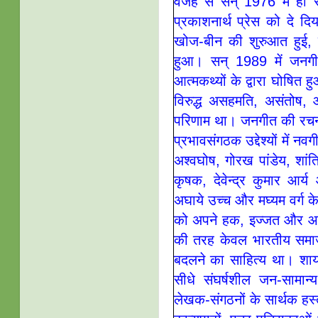
वजह से सन् 1976 में ही 
प्रकाशनार्थ प्रेस को दे द
खोज-बीन की शुरुआत हुई,
हुआ। सन् 1989 में जनगीत
आत्मकथ्यों के द्वारा घोषि
विरुद्ध असहमति, असंतोष,
परिणाम था। जनगीत की रचना-दृष
प्रभावसंगठक उद्देश्यों में 
अश्वघोष, गोरख पांडेय, शांति
कृषक, देवेन्द्र कुमार आर
अघाये उच्च और मघ्यम वर्ग क
को अपने हक, इज्जत और आजा
की तरह केवल भारतीय समाज 
बदलने का साहित्य था। शाय
सीधे संघर्षशील जन-सामान
लेखक-संगठनों के सार्थक हस्