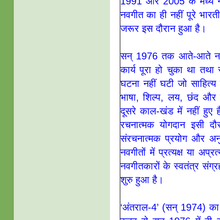
1991 और 2005 के मध्य नह
नवगीत का ही नहीं पूरे भारत
जरूर इस दौरान हुआ है।
सन् 1976 तक आते-आते नवगी
कार्य पूरा हो चुका था त
घटना नहीं घटी जो साहित्
भाषा, शिल्प, लय, छंद और व
दूसरे काल-खंड में नहीं हुए 
रचनात्मक योगदान इसी दौ
संरचनात्मक प्रयोग और अन
नवगीतों में प्रत्यक्ष या अप
नवगीतकारों के स्वतंत्र संग
शुरु हुआ है।
‘अंतराल-4’ (सन् 1974) का