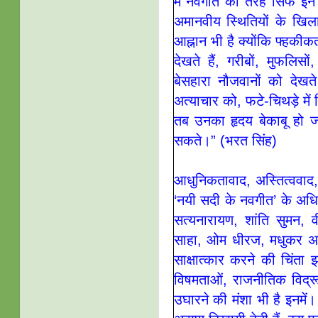
में नवगीत की तरह सिर्फ इ
अमानवीय स्थितियों के खिल
आह्नान भी है क्योंकि फ्हकी
देखते हैं, गरीबों, मुफलिस
बेसहारा नौजवानों को देखते
अत्याचार को, फटे-चिथड़े में 
तब उनका हृदय बेकाबू हो जा
सकते।” (भरत सिंह)
आधुनिकतावाद, अस्तित्ववाद
‘नयी सदी के नवगीत’ के अधिक
सत्यनारायण, शांति सुमन, व
साहा, ओम धीरज, मधुकर अष्
साक्षात्कार करने की चिंता
विषमताओं, राजनीतिक विद्र
उघारने की मंशा भी है इनमें