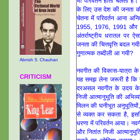
भी परिवर्तन होता चलता है।" 
के लिए उस देश की जनता की च
चेतना में परिवर्तन आना अनि
1955, 1976, 1991 और 2
अंतर्राष्ट्रीय धरातल पर 
जनता की चित्तवृत्ति बदल गय
गुणात्मक तब्दीली आ गयी?
Abnish S. Chauhan
नवगीत की विकास-यात्रा के इ
CRITICISM
यह समझ लेना जरूरी है कि 
दरअसल नवगीत के उदय के प
निजी आत्मानुभूति की अभिव्
मिलन की घनीभूत अनुभूतियो
से व्यक्त कर सकता है, इस
धरणा में परिवर्तन आया। नवगी
और नितांत निजी आत्मानुभूत