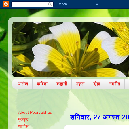
आलेख
कविता
कहानी
ग़ज़ल
दोहा
नवगीत
प
About Poorvabhas
शनिवार, 27 अगस्त 2
मुखपृष्ठ
आर्काइव