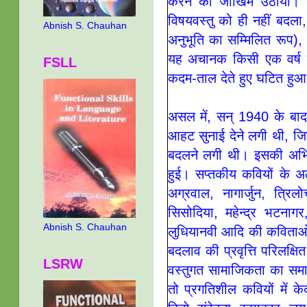
करने का जोखिम उठाया। 
विषयवस्तु को ही नहीं बदल
Abnish S. Chauhan
अनुभूति का सम्मिलित रूप)
यह अचानक किसी एक वर्ष मे
FSLL
कदम-ताल देते हुए घटित हु
असल में, सन् 1940 के बाद 
आहट सुनाई देने लगी थी, जि
बदलने लगी थी। इसकी अभिव्य
हुई। सप्तकीय कवियों के 
अग्रवाल, नागार्जुन, त्र
सिसोदिया, महेन्द्र भटनागर
Abnish S. Chauhan
लुधियानवी आदि की कविताओं 
बदलाव की प्रवृत्ति परिलक्षि
LSRW
वस्तुगत सामाजिकता का समाव
तो प्रगतिशील कवियों में क