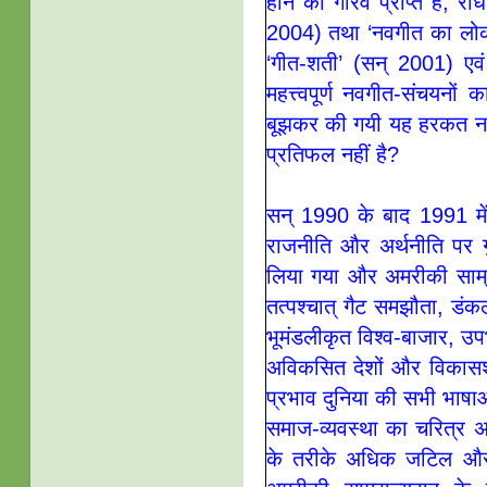
होने का गौरव प्राप्त है, रा
2004) तथा ‘नवगीत का लोकधर्म
‘गीत-शती’ (सन् 2001) एवं 
महत्त्वपूर्ण नवगीत-संचयन
बूझकर की गयी यह हरकत नवग
प्रतिफल नहीं है?
सन् 1990 के बाद 1991 मे
राजनीति और अर्थनीति पर ग
लिया गया और अमरीकी साम्रा
तत्पश्चात् गैट समझौता, डं
भूमंडलीकृत विश्व-बाजार, उपभ
अविकसित देशों और विकासशी
प्रभाव दुनिया की सभी भाषा
समाज-व्यवस्था का चरित्र 
के तरीके अधिक जटिल और 