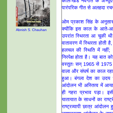
काल-खंड नवगीत के अभ्यु
पारंपरिक गीत से अलहदा रच
ओम प्रकाश सिंह के अनुसा
क्योंकि इस काल के आते-आ
Abnish S. Chauhan
उपरांत स्थिरता आ चुकी 
वातावरण में स्थिरता होती है, 
हलचल की स्थिति में नहीं;
निरपेक्ष होता है। यह बात क
वस्तुतः सन् 1965 से 1975
वाला और संघर्ष का काल रहा
हुआ। बंगला देश का उदय 
आंदोलन भी अस्तित्व में आ
ही गहरा प्रभाव पड़ा। इसी द
यातायात के साधनों का राष्ट्
राष्ट्रव्यापी छात्र आंदोल