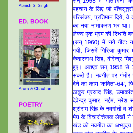
सन् 1958 में ‘गीतांगिनी’ क
Abnish S. Singh
पहचान के लिए जो पाँचसूत्राी
परिसंचय, प्रतिमान दिये, वे 
ED. BOOK
का नया नामाकरण भर था। 
लेकर एक भ्रम की स्थिति बनी 
(सन् 1960) में ‘नये गीतः 
गयी, जिसमें गिरिजा कुमार 
केदारनाथ सिंह, वीरेन्द्र म
हुए। अतएव सन् 1958 से 1
सकते हैं। नवगीत पर गंभीर 
देने का काम ‘कविता-64’, ज
Arora & Chauhan
ठाकुर प्रसाद सिंह, उमाका
देवेन्द्र कुमार, नईम, नरेश
POETRY
श्रीराम सिंह के नवगीतों व श
मेघ के विचारोत्तेजक लेखो
खंड को नवगीत का अभ्युदय 