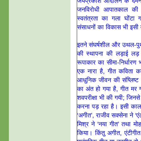
जयप्रकाश आंदोलन के दम
जनविरोधी आपातकाल की घ
स्वतंत्रता का गला घोंटा
संसाधनों का विकास भी इसी 
इतने संघर्षशील और उथल-पु
की स्थापना की लड़ाई लड़ रह
रूपाकार का सीमा-निर्धारण 
एक नारा है, गीत कविता क
आधुनिक जीवन की संष्लिष्ट अन
का अंत हो गया है, गीत मर ग
शवपरीक्षा भी की गयी; जिनस
करना पड़ रहा है। इसी काल-खं
‘अगीत’, राजीव सक्सेना ने ‘ए
मिश्र ने ‘नया गीत’ तथा मोह
किया। किंतु अगीत, एंटीगी