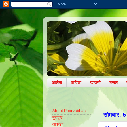
आलेख
कविता
कहानी
ग़ज़ल
About Poorvabhas
सोमवार, 5
मुखपृष्ठ
आर्काइव