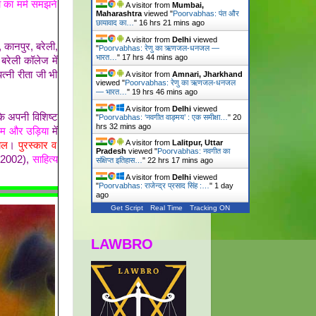
ा का मर्म समझने
A visitor from
Mumbai,
Maharashtra
viewed "
Poorvabhas: पंत और
छायावाद का…
"
16 hrs 21 mins ago
A visitor from
Delhi
viewed
, कानपुर, बरेली,
"
Poorvabhas: रेणु का ऋणजल-धनजल —
भारत…
"
17 hrs 44 mins ago
बरेली कॉलेज में
त्नी रीता जी भी
A visitor from
Amnari, Jharkhand
viewed "
Poorvabhas: रेणु का ऋणजल-धनजल
— भारत…
"
19 hrs 47 mins ago
A visitor from
Delhi
viewed
े अपनी विशिष्ट
"
Poorvabhas: ‘नवगीत वाङ्मय’ : एक समीक्षा…
"
20
hrs 32 mins ago
यालम और उड़िया
में
A visitor from
Lalitpur, Uttar
ताल
।
पुरस्कार व
Pradesh
viewed "
Poorvabhas: नवगीत का
' (2002),
साहित्य
संक्षिप्त इतिहास…
"
22 hrs 17 mins ago
A visitor from
Delhi
viewed
"
Poorvabhas: राजेन्द्र प्रसाद सिंह :…
"
1 day
ago
Get Script
Real Time
Tracking ON
LAWBRO