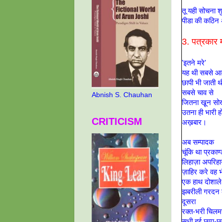
तू यही सोचना शु
पीडा की कठिन अर
3. पत्रकार 
'इतने मरे'
यह थी सबसे आ
छापी भी जाती 
सबसे चाव से
Abnish S. Chauhan
जितना खू़न स
उतना ही भारी ह
CRITICISM
अख़बार।
अब सम्पादक
चूंकि था प्रकाण्
लिहाज़ा अपरिहार
ज़ाहिर करे वह
एक हाथ दोशाले
झबरीली गरदन 
दूसरा
रक्त-भरी चिलमच
सधी हुई छ्प्प-