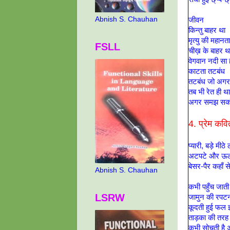
Abnish S. Chauhan
जीवन
किन्तु बाहर था
मृत्यु की महान
FSLL
चीख़ के बाहर 
वेगवान नदी सा
काटता तटबंध
तटबंध जो अगर
तब भी रेत ही थ
अगर समझ सको 
4. प्रेम कव
प्यारी, बड़े मीठे 
अटपटे और ऊ
बेसर-पैर कहाँ से
Abnish S. Chauhan
कभी पहुँच जाती
LSRW
जामुन की रपटन
कूदती हुई फल 
ताड़का की तरह 
कभी सोचती है अ