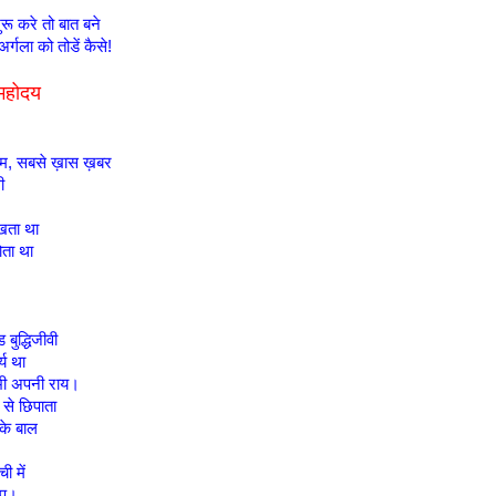
रू करे तो बात बने
्गला को तोडें कैसे!
महोदय
म, सबसे ख़ास ख़बर
थी
ोखता था
ोता था
ड बुद्धिजीवी
्य था
 भी अपनी राय।
 से छिपाता
के बाल
ी में
छ्प।