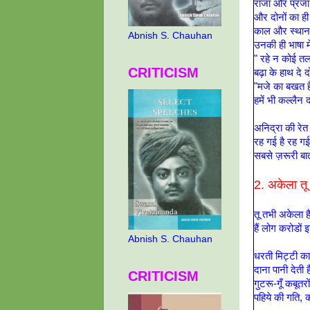
राजा और प्रजा द
और दोनों का ही
काल और स्थान
Abnish S. Chauhan
उनकी ही भाषा मे
" रहे न कोई तल
CRITICISM
बढ़ा के हाथ दे द
"मजे का बखत है 
हमें भी कल्लैन द
अनिद्रा की रेत
रह गई है रह गई
सबसे ज़रूरी ब
2. अकेला तू
तू तभी अकेला ह
हैं लोग करोडों इ
Abnish S. Chauhan
धरती मिट्टी का 
दाना पानी देती ह
CRITICISM
गुटरू-गूँ कबूत
पहिये की गति, 