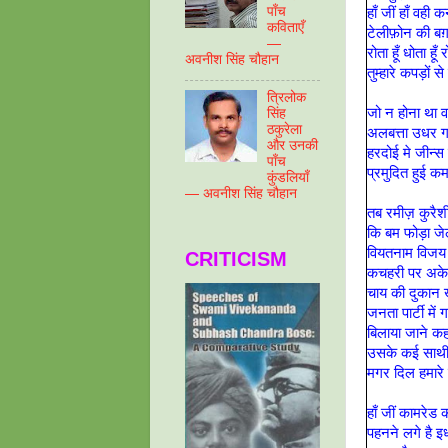
पाँच
हाँ जीं हाँ वही कन
कविताएँ
टेलीफ़ोन की बग़ल
—
रोता हूँ धोता हूँ 
अवनीश सिंह चौहान
तुम्हारे कपड़ों से
त्रिलोक
जो न होना था वही
सिंह
ठकुरेला
अलबत्ता उधर ग
और उनकी
हरदोई मे जीन्स
पाँच
प्रमुदित हुई क
कुंडलियाँ
— अवनीश सिंह चौहान
तब रमीज़ कुरैश
कि बम फोड़ा ज
वियतनाम विजय क
CRITICISM
कचहरी पर अकेल
चाय की दुकान 
जनता पार्टी में 
बिलाया जाने कह
उसके कई साथी इ
मगर दिल हमारे 
हाँ जीं कामरेड कज
पहनने लगे है 