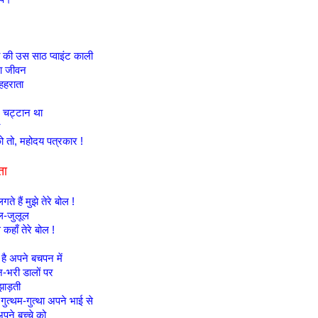
ता की उस साठ प्वाइंट काली
था जीवन
 हहराता
 चट्टान था
ा
तो, महोदय पत्रकार !
िता
लगते हैं मुझे तेरे बोल !
ल-जुलूल
 कहाँ तेरे बोल !
 है अपने बचपन में
-भरी डालों पर
झाड़ती
गुत्थम-गुत्था अपने भाई से
पने बच्चे को