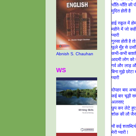
भाँति-भाँति की प
मुदित होती है
हाई स्कूल में ह
महीने में जो कहीं
प्यारी
गुस्सा होती है
फूले मुँह से उसा
कभी-कभी बताती 
Abnish S. Chauhan
आदमी लोग को क
गर्व और लाड़ औ
WS
बिना मुझे छोटा 
प्यारी
दोपहर बाद अचान
कई बार चूड़ी 
अलसाए
छुप कर लेटे हुए
शोक की लौ जैस
यों कई शताब्दिय
मेरी प्यारी !