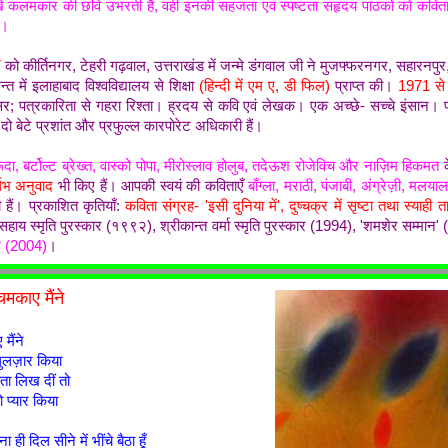
िखे कलमकार की छवि उभरती है, वहीं इनकी सहजता एवं स्पष्टता सहृदय पाठकों को कवित
है।
7
को कीर्तिनगर, टेहरी गढ़वाल, उत्तराखंड में जन्मे डंगवाल जी ने मुजफ्फरनगर, सहारनपुर
 में इलाहाबाद विश्वविद्यालय से शिक्षा
(हिन्दी में एम ए, डी फिल)
प्राप्त की।
1971 से
फ़ेसर; पत्रकारिता से गहरा रिश्ता। ह्रदय से कवि एवं लेखक। एक अच्छे- सच्चे इंसान। प
ो बेटे प्रशांत और प्रफुल्ल कारपोरेट अधिकारी हैं।
रूदा, बर्टोल्ट ब्रेख्त, वास्को पोपा, मीरोस्लाव होलुब, तदेऊश रोजेविच और नाज़िम हिकमत
क
र्लभ अनुवाद
भी किए हैं। आपकी स्वयं की कविताएँ
बाँग्ला, मराठी, पंजाबी, अंग्रेज़ी, मल
 हैं।
प्रकाशित कृतियाँ:
कविता संग्रह- 'इसी दुनिया में', दुष्चक्र में सृष्टा तथा स्याही 
सहाय स्मृति पुरस्कार (१९९२), श्रीकान्त वर्मा स्मृति पुरस्कार (1994), 'शमशेर सम्मान
न (2004)
।
चमकाए मैंने
मैंने
गुलज़ार किया
ा लिख दीं तो
ो प्यार किया
ही दिल सीने में भींचे बैठा हूँ