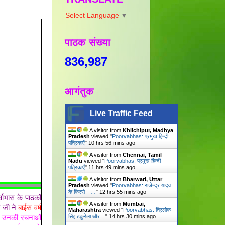
Select Language
▼
पाठक संख्या
836,987
आगंतुक
Live Traffic Feed
A visitor from
Khilchipur, Madhya
Pradesh
viewed "
Poorvabhas: प्रमुख हिन्दी
पत्रिकाएँ
"
10 hrs 56 mins ago
A visitor from
Chennai, Tamil
Nadu
viewed "
Poorvabhas: प्रमुख हिन्दी
पत्रिकाएँ
"
11 hrs 49 mins ago
A visitor from
Bharwari, Uttar
Pradesh
viewed "
Poorvabhas: राजेन्द्र यादव
के किस्से—…
"
12 hrs 55 mins ago
्वाभास के पाठकों
A visitor from
Mumbai,
ल जी ने
बाईस वर्ष
Maharashtra
viewed "
Poorvabhas: त्रिलोक
सिंह ठकुरेला और…
"
14 hrs 30 mins ago
उनकी रचनाओं