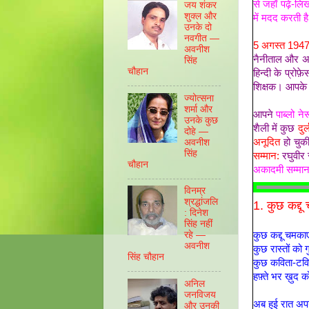
से जहाँ पढ़े-ल
जय शंकर
शुक्ल और
में मदद करती 
उनके दो
नवगीत —
5 अगस्त 194
अवनीश
नैनीताल और अन्त
सिंह
चौहान
हिन्दी के प्रो
शिक्षक। आपके द
ज्योत्सना
शर्मा और
आपने
पाब्लो ने
उनके कुछ
शैली में कुछ
दु
दोहे —
अनूदित
हो चुकी
अवनीश
सिंह
सम्मान:
रघुवीर 
चौहान
अकादमी सम्मा
विनम्र
श्रद्धांजलि
1. कुछ कद्दू 
: दिनेश
सिंह नहीं
कुछ कद्दू चमकाए 
रहे —
अवनीश
कुछ रास्तों को 
सिंह चौहान
कुछ कविता-टवित
हफ़्ते भर ख़ुद क
अनिल
जनविजय
अब हुई रात अपना 
और उनकी