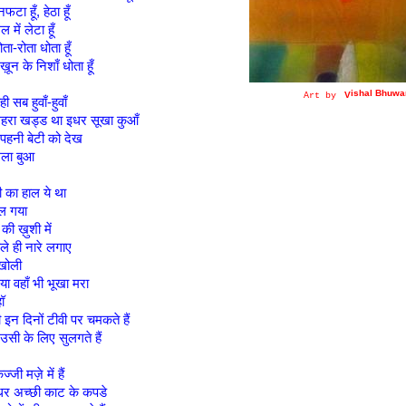
फटा हूँ, हेठा हूँ
 में लेटा हूँ
रोता-रोता धोता हूँ
 ख़ून के निशाँ धोता हूँ
i
shal Bhuwa
V
Art by
 सब हुवाँ-हुवाँ
हरा खड्ड था इधर सूखा कुआँ
 पहनी बेटी को देख
मला बुआ
ी का हाल ये था
ेल गया
ी ख़ुशी में
े ही नारे लगाए
खोली
गया वहाँ भी भूखा मरा
ॉ
न दिनों टीवी पर चमकते हैं
उसी के लिए सुलगते हैं
्जी मज़े में हैं
इधर अच्छी काट के कपडे