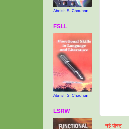
Abnish S. Chauhan
FSLL
Abnish S. Chauhan
LSRW
नई पोस्ट