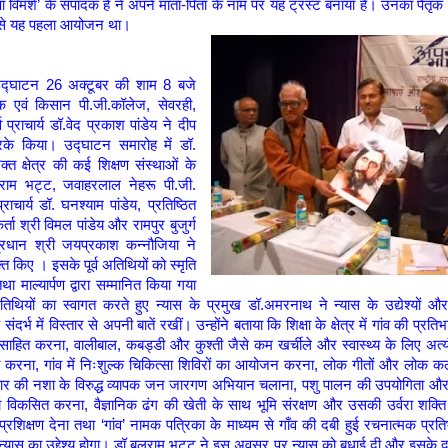
षा विमर्श’ के संपादक हैं ने अपने माता-पिता के नाम पर यह ट्रस्ट बनाया है। उनका पैतृक 
 से यह पहला आयोजन था।
उद्घाटन 26 अक्टूबर की शाम 8 बजे
खक एवं किसान पी.जी.कॉलेज, सेवरही,
 प्राचार्य डॉ.वेद प्रकाश पांडेय ने दीप
के किया। उद्घाटन समारोह में डॉ.
क्त क्षेत्र की कई शिक्षण संस्थाओं के
राम भट्ट, जवाहरलाल नेहरू पी.जी.
्राचार्य डॉ. घनश्याम पांडेय, प्रतिष्ठित
्ता श्री विमल पांडेय और रामपुर बुजुर्ग
-प्रधान श्री जयप्रकाश कन्नौजिया ने
्त किए । इसके पूर्व अतिथियों को स्मृति
ा माल्यार्पण द्वारा सम्मानित किया गया
अतिथियों का स्वागत करते हुए न्यास के प्रमुख डॉ.अमरनाथ ने न्यास के उद्येश्यों
ंदर्भ में विस्तार से अपनी बातें रखीं। उन्होंने बताया कि शिक्षा के क्षेत्र में गांव की प्रत
रोत्साहित करना, वालीबाल, कबड्डी और कुश्ती जैसे कम खर्चीले और स्वास्थ्य के लिए अत्य
त करना, गांव में निःशुल्क चिकित्सा शिविरों का आयोजन करना, लोक गीतों और लोक कल
ार की नशा के विरुद्ध व्यापक जन जारगण अभियान चलाना, पशु पालन की उपयोगिता और
ा विकसित करना, वैज्ञानिक ढंग की खेती के साथ भूमि संरक्षण और उसकी उर्वरा शक्त
शिक्षण देना तथा ‘गांव’ नामक पत्रिका के माध्यम से गाँव की दबी हुई रचनात्मक प्
्यास का उद्देश्य होगा। डॉ.बलराम भट्ट ने इस अवसर पर न्यास को बधाई दी और इसके द्व