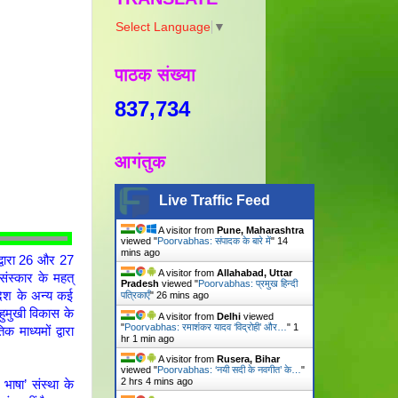
Select Language
▼
पाठक संख्या
837,734
आगंतुक
Live Traffic Feed
A visitor from
Pune, Maharashtra
viewed "
Poorvabhas: संपादक के बारे में
"
14
mins ago
 द्वारा 26 और 27
A visitor from
Allahabad, Uttar
ंस्कार के महत्
Pradesh
viewed "
Poorvabhas: प्रमुख हिन्दी
रदेश के अन्य कई
पत्रिकाएँ
"
26 mins ago
हुमुखी विकास के
A visitor from
Delhi
viewed
"
Poorvabhas: रमाशंकर यादव ‘विद्रोही’ और…
"
1
माध्यमों द्वारा
hr 1 min ago
A visitor from
Rusera, Bihar
viewed "
Poorvabhas: ‘नयी सदी के नवगीत’ के…
"
2 hrs 4 mins ago
ाषा’ संस्था के