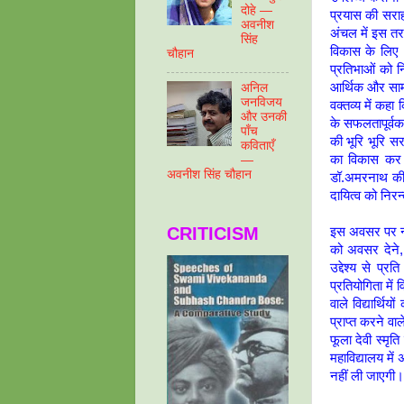
दोहे —
प्रयास की सराह
अवनीश
अंचल में इस तर
सिंह
विकास के लिए 
चौहान
प्रतिभाओं को न
आर्थिक और साम
अनिल
जनविजय
वक्तव्य में कह
और उनकी
के सफलतापूर्वक
पाँच
की भूरि भूरि स
कविताएँ
का विकास कर स
—
अवनीश सिंह चौहान
डॉ.अमरनाथ की 
दायित्व को निर
CRITICISM
इस अवसर पर न्य
को अवसर देने,
उद्देश्य से प्
प्रतियोगिता में 
वाले विद्यार्थि
प्राप्त करने वा
फूला देवी स्मृ
महाविद्यालय में
नहीं ली जाएगी। 