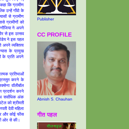
 कहा कि ग्रामीण
उन्हें गाँवो के
सों से ग्रामीण
Publisher
से ग्रामीणों को
नौजिया ने अपने
CC PROFILE
 ओर से इस उत्सव
ांडेय ने इस पहल
अपने व्यक्तित्व
्यास के प्रमुख
 के प्रति अपने
ात्मक प्रतिभाओं
रस्तुत करने के
सक्सेना वॉलीबॉल
रीन प्रदर्शन करने
साथ सर्वाधिक अंक
Abnish S. Chauhan
 पटेल को श्रीमती
नपती देवी महिला
गीत पहल
ोड़कर और कोई फीस
पनी ओर से की।