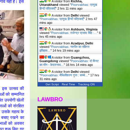
गांव यहीं है। इस
A visitor from
Kichha,
Uttarakhand
viewed "
Poorvabhas: प्रमुख
हिन्दी पत्रिकाएँ
"
2 hrs 11 mins ago
A visitor from
Delhi
viewed
"
Poorvabhas: प्रमुख हिन्दी पत्रिकाएँ
"
2 hrs 47
mins ago
A visitor from
Ashburn, Virginia
viewed "
Poorvabhas: राजेन्द्र प्रसाद सिंह :…
"
6
hrs 45 mins ago
A visitor from
Azadpur, Delhi
viewed "
Poorvabhas: नवगीत का संक्षिप्त
इतिहास…
"
14 hrs 19 mins ago
A visitor from
Guangzhou,
Guangdong
viewed "
Poorvabhas: दो मिनट
का मौन - केदारनाथ…
"
16 hrs 14 mins ago
A visitor from
Delhi
viewed
"
Poorvabhas: मैथिलीशरण गुप्त : सच्चे…
"
17 hrs
31 mins ago
Get Script
Real Time
Tracking ON
 और इस उत्सव की
िभाओं को सम्मानित
LAWBRO
ंत उपयोगी खेलों
ाओं को संरक्षित
 उसके महत्व के
ि बचाए रखने का
रतिभाओं को अवसर
ारा शुरू किए गए