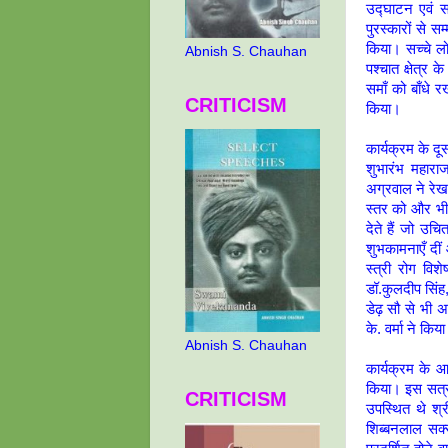
उद्घाटन एवं सम
पुरस्कारों से स
किया। सच्चे लो
Abnish S. Chauhan
पश्चात क्षेत्र
समाँ को बाँधे 
CRITICISM
किया।
कार्यक्रम के दू
शुभारंभ महारा
अग्रवाल ने रेख
स्तर को और भी 
देते हैं जो उचि
शुभकामनाएँ दी
स्त्री रोग विशे
डॉ.कुलदीप सिंह,
डेढ़ सौ से भी 
के. वर्मा ने किय
Abnish S. Chauhan
कार्यक्रम के आ
किया। इस सत्र 
CRITICISM
उपस्थित थे श्र
शिब्बनलाल सक्स