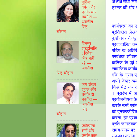
अध्यक्ष तथा ‘भा
पूर्णिमा
वर्मन और
ट्रस्ट की ओर
उनके चार
नवगीत —
अवनीश
कार्यक्रम का 
सिंह
चौहान
प्रतिष्ठित ले
कुशीनगर के पूर्व
विनम्र
प्रज्जवलित कर
श्रद्धांजलि
पांडेय के अतिरि
: दिनेश
प्रबंधक डॉ.बल
सिंह नहीं
कॉलेज के पूर्व प
रहे —
अवनीश
सामाजिक कार्यकर
सिंह चौहान
गाँव के ग्राम
अपने विचार व्यक
जय शंकर
चिन्ह भेट कर तथ
शुक्ल और
। प्रारंभ में 
उनके दो
प्रयोजनीयता के स
नवगीत —
अवनीश
करके उन्हें प्
सिंह
को पुनरुज्जीवि
चौहान
करना, हर प्रक
प्रति जागरुकत
ज्योत्सना
समय-समय पर प्र
शर्मा और
उनके कुछ
उपलब्ध कराना न