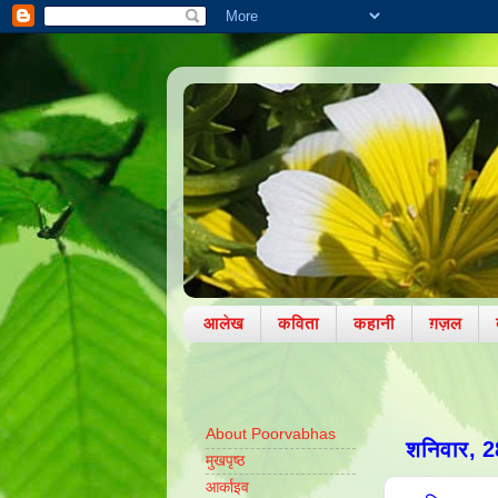
आलेख
कविता
कहानी
ग़ज़ल
About Poorvabhas
शनिवार, 2
मुखपृष्ठ
आर्काइव