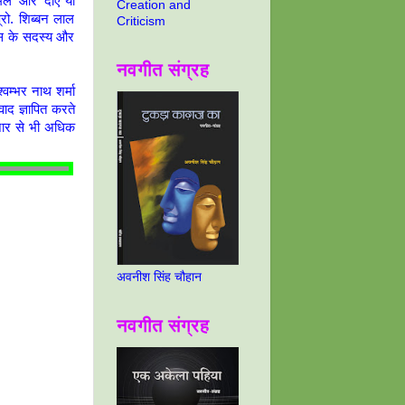
 मेल’ और ‘दाएँ या
Creation and
्रो. शिब्बन लाल
Criticism
यास के सदस्य और
नवगीत संग्रह
्वम्भर नाथ शर्मा
ाद ज्ञापित करते
हजार से भी अधिक
अवनीश सिंह चौहान
नवगीत संग्रह